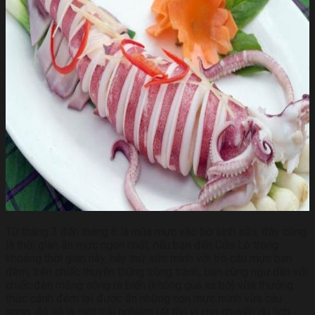
Từ tháng 3 đến tháng 6 là mùa mực vào bờ sinh sản, đây cũng
là thời gian ăn mực ngon nhất, nếu bạn đến Cửa Lò trong
khoảng thời gian này, hãy thử sức mình với trò câu mực ban
đêm, trên chiếc thuyền thúng tròng trành, bạn cùng ngư dân với
chiếc đèn măng sông ra biển (không quá xa bờ) vừa thưởng
thức cảnh đêm lại được ăn những con mực mình vừa câu
song, đó sẽ là một trải nghiệm rất thú vị cho chuyến du lịch