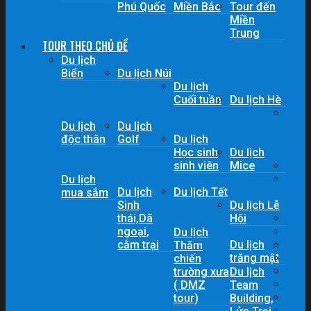
Phú Quốc
Miền Bắc
Tour đến
Miền
Trung
TOUR THEO CHỦ ĐỀ
Du lịch
Biển
Du lịch Núi
Du lịch
Cuối tuần
Du lịch Hè
Du lịch
Du lịch
độc thân
Golf
Du lịch
Học sinh
Du lịch
sinh viên
Mice
Du lịch
Du lịch
Du lịch Tết
mua sắm
Sinh
Du lịch Lễ
thái,Dã
Hội
ngoại,
Du lịch
cắm trại
Du lịch
Thăm
trăng mật
chiến
trường xưa
Du lịch
( DMZ
Team
tour)
Building,