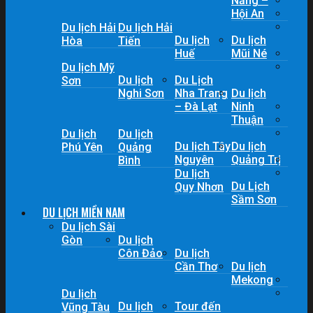
Nẵng –
Hội An
Du lịch Hải
Du lịch Hải
Du lịch
Du lịch
Hòa
Tiến
Huế
Mũi Né
Du lịch Mỹ
Du lịch
Du Lịch
Sơn
Nghi Sơn
Nha Trang
Du lịch
– Đà Lạt
Ninh
Thuận
Du lịch
Du lịch
Du lịch Tây
Du lịch
Phú Yên
Quảng
Nguyên
Quảng Trị
Bình
Du lịch
Du Lịch
Quy Nhơn
Sầm Sơn
DU LỊCH MIỀN NAM
Du lịch Sài
Gòn
Du lịch
Côn Đảo
Du lịch
Cần Thơ
Du lịch
Mekong
Du lịch
Du lịch
Tour đến
Vũng Tàu