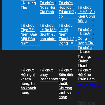
Tổ chức
Tổ chức
Lễ Trung
Ngày Hội
Họp lớp,
Tổ chức
Thu
Gia Đình
Tri ân thầy
Lễ Hội, Sự
cô
Kiện Cộng
Đồng
Tổ chức
Tổ chức
Tổ chức
Tổ chức
Tiệc Tất
Lễ Ra Mắt,
Lễ Kỷ
Lễ Khởi
Niên, Gặp
Giới thiệu
Niệm
Công
Mặt Đầu
sản phẩm
Thành Lập
Động Thổ
Năm
Công Ty
Tổ chức
Lễ Khai
Trương,
ẨM
Khánh
Thành
Tổ chức
Tổ chức
Tổ chức
Tổ chức
Hội nghị
chạy
Biểu diễn
Hội Chợ
khách
Roadshow
nghệ
Triển Lãm
hàng, tri
thuật,
THỰC
,
GỢI Ý
,
KINH
NGHIỆM DU LỊCH CỬA
ân khách
Chương
LÒ
hàng
trình ca
nhạc
Đặc sản