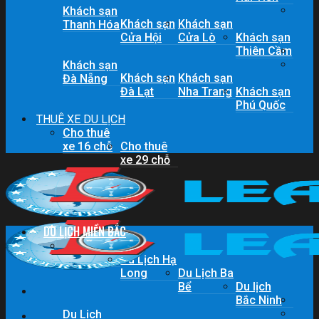
Khách sạn
Khách sạn
Khách sạn
Thanh Hóa
Cửa Hội
Cửa Lò
Khách sạn
Thiên Cầm
Khách sạn
Khách sạn
Khách sạn
Đà Nẵng
Đà Lạt
Nha Trang
Khách sạn
Phú Quốc
THUÊ XE DU LỊCH
Cho thuê
xe 16 chỗ
Cho thuê
xe 29 chỗ
DU LỊCH MIỀN BẮC
Du lịch
Sapa
Du Lịch Hạ
Long
Du Lịch Ba
Bể
Du lịch
Bắc Ninh
Du Lịch