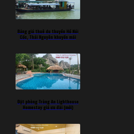
Bảng giá thuê du thuyền Hồ Núi
Cốc, Thái Nguyên khuyến mãi
Đặt phòng Tràng An Lighthouse
Homestay giá ưu đãi (mới)