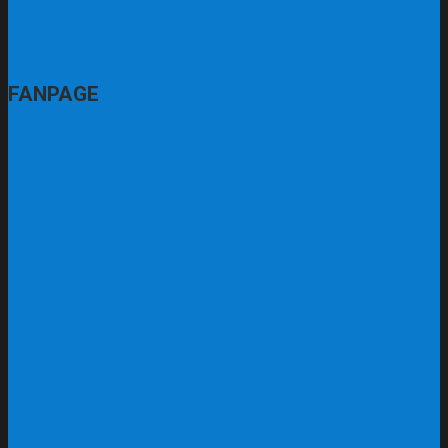
FANPAGE