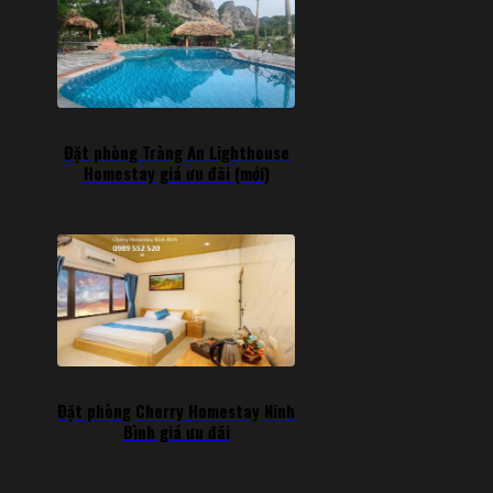
Đặt phòng Tràng An Lighthouse
Homestay giá ưu đãi (mới)
Đặt phòng Cherry Homestay Ninh
Bình giá ưu đãi