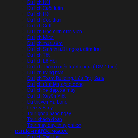
Du lịch Núi
Du lịch Cuối tuần
Du lịch Hè
Du lịch độc thân
Du lịch Golf
Du lịch Học sinh sinh viên
Du lịch Mice
Du lịch mua sắm
Du lịch Sinh thái,Dã ngoại, cắm trại
Du lịch Tết
Du lịch Lễ Hội
Du lịch Thăm chiến trường xưa ( DMZ tour)
Du lịch trăng mật
Du lịch Team Building, Lửa Trại, Gala
Du lịch từ thiện, cộng đồng
Du lịch xe đạp, xe máy
Du lịch Xuyên Việt
Du thuyền Hạ Long
Free & Easy
Tour ghép hàng ngày
Tour khách đoàn
Tour máy bay, thủy phi cơ
DU LỊCH NƯỚC NGOÀI
Du lịch Thái Lan