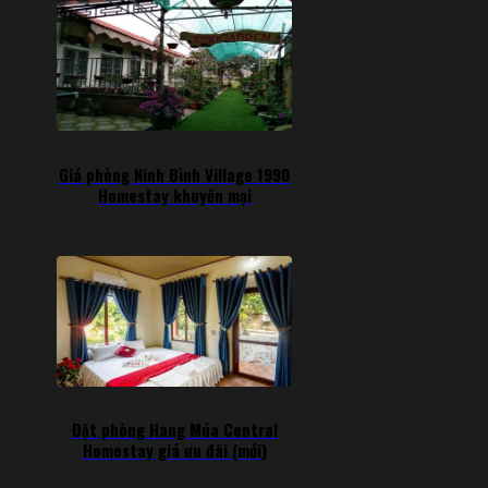
Giá phòng Ninh Bình Village 1990
Homestay khuyến mại
Đặt phòng Hang Múa Central
Homestay giá ưu đãi (mới)