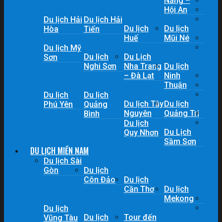
Nẵng –
Hội An
Du lịch Hải
Du lịch Hải
Du lịch
Du lịch
Hòa
Tiến
Huế
Mũi Né
Du lịch Mỹ
Du lịch
Du Lịch
Sơn
Nghi Sơn
Nha Trang
Du lịch
– Đà Lạt
Ninh
Thuận
Du lịch
Du lịch
Du lịch Tây
Du lịch
Phú Yên
Quảng
Nguyên
Quảng Trị
Bình
Du lịch
Du Lịch
Quy Nhơn
Sầm Sơn
DU LỊCH MIỀN NAM
Du lịch Sài
Gòn
Du lịch
Côn Đảo
Du lịch
Cần Thơ
Du lịch
Mekong
Du lịch
Du lịch
Tour đến
Vũng Tàu