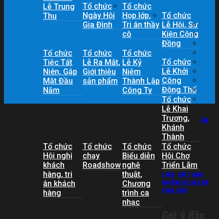
Tổ chức
Tổ chức
Lễ Trung
Ngày Hội
Họp lớp,
Tổ chức
Thu
Gia Đình
Tri ân thầy
Lễ Hội, Sự
cô
Kiện Cộng
Đồng
Tổ chức
Tổ chức
Tổ chức
Tổ chức
Tiệc Tất
Lễ Ra Mắt,
Lễ Kỷ
Lễ Khởi
Niên, Gặp
Giới thiệu
Niệm
Công
Mặt Đầu
sản phẩm
Thành Lập
Động Thổ
Năm
Công Ty
Tổ chức
Lễ Khai
Trương,
ẨM
Khánh
Thành
Tổ chức
Tổ chức
Tổ chức
Tổ chức
Hội nghị
chạy
Biểu diễn
Hội Chợ
khách
Roadshow
nghệ
Triển Lãm
hàng, tri
thuật,
THỰC
,
GỢI Ý
,
KINH
NGHIỆM DU LỊCH MÙ
ân khách
Chương
CANG CHẢI
hàng
trình ca
nhạc
Gợi ý đặc