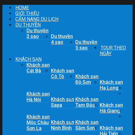
Skip
HOME
to
GIỚI THIỆU
content
CẨM NANG DU LỊCH
DU THUYỀN
Du thuyền
3 sao
Du thuyền
4 sao
Du thuyền
5 sao
TOUR THEO
NGÀY
KHÁCH SẠN
Khách sạn
Cát Bà
Khách sạn
Cô Tô
Khách sạn
Đồ Sơn
Khách sạn
Hạ Long
Khách sạn
Khách sạn
Khách sạn
Hà Nội
Sapa
Tam Đảo
Khách sạn
Hà Giang
Khách sạn
Khách sạn
Khách sạn
Mộc Châu
Ninh Bình
Sầm Sơn
Khách sạn
Sơn La
Hải Tiến