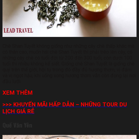
Chè Shan Tuyết không giống như những cây chè thấp khác mà
có thân cao, muốn hái chè Shan Tuyết thì phải trèo lên cây, có
những cây chè có tuổi đời từ 200 đến 300 tuổi, còn dưới 100
tuổi thì nhiều không kể siết. Giống chè Shan Tuyết là giống chè
quý trên thế giới, hội tụ trong đó đầy đủ hương thơm, vị đậm
và vị ngọt hậu, khi uống xong hương thơm vẫn còn đọng lại nơi
đầu lưỡi.
XEM THÊM
>>> KHUYẾN MÃI HẤP DẪN – NHỮNG TOUR DU
LỊCH GIÁ RẺ
Quế Văn Yên