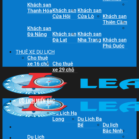
Khách sạn
Khách sạn
Khách sạn
Thanh Hóa
Cửa Hội
Cửa Lò
Khách sạn
Thiên Cầm
Khách sạn
Khách sạn
Khách sạn
Đà Nẵng
Đà Lạt
Nha Trang
Khách sạn
Phú Quốc
THUÊ XE DU LỊCH
Cho thuê
xe 16 chỗ
Cho thuê
xe 29 chỗ
DU LỊCH MIỀN BẮC
Du lịch
Sapa
Du Lịch Hạ
Long
Du Lịch Ba
Bể
Du lịch
Bắc Ninh
Du Lịch