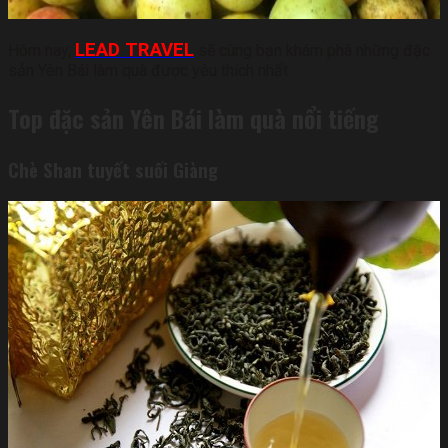
LEAD TRAVEL
Hôm nay,
sẽ cùng bạn khám phá những đặc
sản Yên Bái làm quà được yêu thích nhất
Top đặc sản Yên Bái làm quà nổi tiếng
Chè Shan tuyết suối Giàng