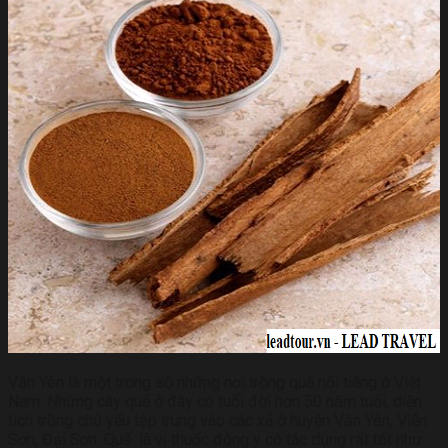
Văn Yên là một trong số những nơi trồng quế nổi tiếng ở Việt
Nam. Những cây quế ở đây có tuổi đời hơn 50 năm tuổi, diện
tích trồng chủ yếu tập trung vào các xã ở huyện Văn Yên, Viễn
Sơn, Đại Sơn. Quế là vị thuốc đông y có tác dụng rất tốt như