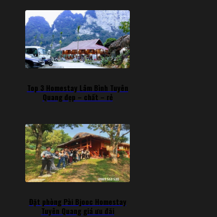
Top 3 Homestay Lâm Bình Tuyên
Quang đẹp – chất – rẻ
Đặt phòng Pài Bjooc Homestay
Tuyên Quang giá ưu đãi