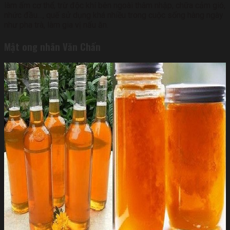
làm ấm cơ thể, trừ độc khí bên ngoài thâm nhập, chữa cảm gió,
nhức đầu…, quế sử dụng khá nhiều trong cuộc sống hàng ngày
như pha trà, làm gia vị nấu ăn.
Mật ong nhãn Văn Chấn