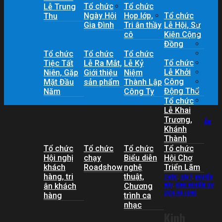
Tổ chức
Tổ chức
Lễ Trung
Ngày Hội
Họp lớp,
Tổ chức
Thu
Gia Đình
Tri ân thầy
Lễ Hội, Sự
cô
Kiện Cộng
Đồng
Tổ chức
Tổ chức
Tổ chức
Tổ chức
Tiệc Tất
Lễ Ra Mắt,
Lễ Kỷ
Lễ Khởi
Niên, Gặp
Giới thiệu
Niệm
Công
Mặt Đầu
sản phẩm
Thành Lập
Động Thổ
Năm
Công Ty
Tổ chức
Lễ Khai
Trương,
ẨM
Khánh
Thành
Tổ chức
Tổ chức
Tổ chức
Tổ chức
Hội nghị
chạy
Biểu diễn
Hội Chợ
khách
Roadshow
nghệ
Triển Lãm
hàng, tri
thuật,
THỰC
,
GỢI Ý
,
KHUYẾN
MẠI
,
KINH NGHIỆM DU
ân khách
Chương
LỊCH HẠ LONG
hàng
trình ca
nhạc
Kinh