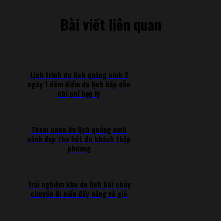
Bài viết liên quan
Lịch trình du lịch quảng ninh 2
ngày 1 đêm điểm du lịch hấp dẫn
chi phí hợp lý
Tham quan du lịch quảng ninh
cảnh đẹp thu hút du khách thập
phương
Trải nghiệm khu du lịch bãi cháy
chuyến đi biển đầy nắng và gió