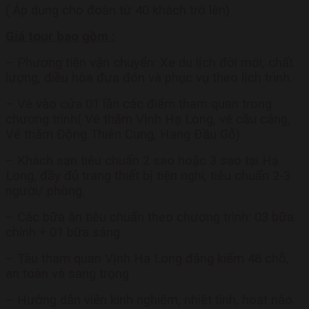
( Áp dụng cho đoàn từ 40 khách trở lên)
Giá tour bao gồm :
– Phương tiện vận chuyển: Xe du lịch đời mới, chất
lượng, điều hòa đưa đón và phục vụ theo lịch trình.
– Vé vào cửa 01 lần các điểm tham quan trong
chương trình( Vé thăm Vịnh Hạ Long, vé cầu cảng,
Vé thăm Động Thiên Cung, Hang Đầu Gỗ)
– Khách sạn tiêu chuẩn 2 sao hoặc 3 sao tại Hạ
Long, đầy đủ trang thiết bị tiện nghi, tiêu chuẩn 2-3
người/ phòng.
– Các bữa ăn tiêu chuẩn theo chương trình: 03 bữa
chính + 01 bữa sáng
– Tàu tham quan Vịnh Hạ Long đăng kiểm 48 chỗ,
an toàn và sang trọng
– Hướng dẫn viên kinh nghiệm, nhiệt tình, hoạt náo