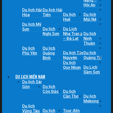
Nẵng –
Hội An
Du lịch Hải
Du lịch Hải
Du lịch
Du lịch
Hòa
Tiến
Huế
Mũi Né
Du lịch Mỹ
Du lịch
Du Lịch
Sơn
Nghi Sơn
Nha Trang
Du lịch
– Đà Lạt
Ninh
Thuận
Du lịch
Du lịch
Du lịch Tây
Du lịch
Phú Yên
Quảng
Nguyên
Quảng Trị
Bình
Du lịch
Du Lịch
Quy Nhơn
Sầm Sơn
DU LỊCH MIỀN NAM
Du lịch Sài
Gòn
Du lịch
Côn Đảo
Du lịch
Cần Thơ
Du lịch
Mekong
Du lịch
Du lịch
Tour đến
Vũng Tàu