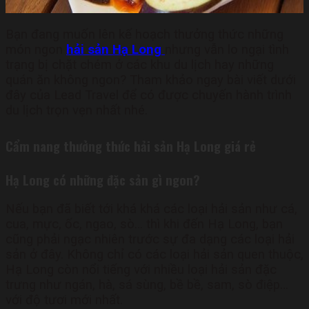
Bạn đang muốn lên kế hoạch thưởng thức những
món ngon
hải sản Hạ Long
nhưng vẫn lo ngại tình
trạng bị chặt chém ở các khu du lịch hay những
quán ăn không ngon? Tham khảo ngay bài viết dưới
đây của Lead Travel để có được chuyến hành trình
du lịch trọn vẹn nhất nhé.
Cẩm nang thưởng thức hải sản Hạ Long giá rẻ
Hạ Long có những đặc sản gì ngon?
Nếu bạn đã biết tới khá khá các loại hải sản như cá,
cua, mực, ốc, ngao, sò… thì khi đến Hạ Long, bạn
cũng phải ngạc nhiên trước sự đa dạng các loại hải
sản ở đây. Không chỉ có các loại hải sản quen thuộc,
Hạ Long còn nổi tiếng với nhiều loại hải sản đặc
trưng như ngán, hà, sá sùng, bề bề, sam, sò điệp…
với độ tươi mới nhất.