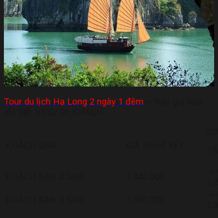
Tour du lịch Hạ Long 2 ngày 1 đêm
– Báo giá tour
chi tiết: VND/ 01 KHÁCH
GI
KHÁCH SẠN
GIÁ NIÊM YẾT
TẶ
->
KHÁCH SẠN 2 SAO
1.440.000
1.
->
KHÁCH SẠN 3 SAO
1.500.000
1.