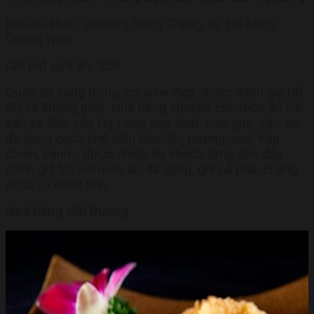
Địa chỉ khu 1 phường Hùng Thắng, tp. Hạ Long,
Quảng Ninh
Giờ mở cửa 8h- 22h
Quán ăn sang trọng, có view đẹp, được đánh giá rất
tốt về không gian. Nhà hàng chuyên các món ăn hải
sản và đặc sản Hạ Long như tôm, cua, ghẹ, cá… với
đa dạng cách chế biến như lẩu, nướng, xào, hấp,
chiên, canh… được nhiều du khách từng đến đây
đánh giá tốt với món ăn đa dạng, giá cả phải chăng,
phục vụ nhiệt tình.
Nhà hàng Hải Dương