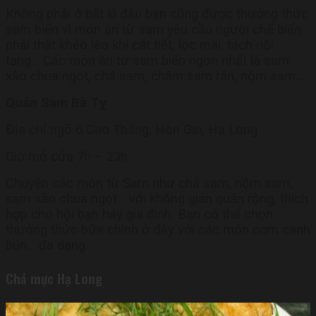
Không phải ở bất kì đâu bạn cũng được thưởng thức
sam biển vì món ăn từ sam yêu cầu người chế biến
phải thật khéo léo khi cắt tiết, lọc mai, tách nội
tạng… Các món ăn từ sam biển ngon nhất là sam
xào chua ngọt, chả sam, châm sam rán, nộm sam…
Quán Sam Bà Tỵ
Địa chỉ ngõ 6 Cao Thắng, Hòn Gai, Hạ Long
Giờ mở cửa 7h – 23h
Chuyên các món từ Sam như chả sam, nộm sam,
sam xào chua ngọt… với không gian quán rộng, thích
hợp cho hội bạn hay gia đình. Bạn có thể chọn
thưởng thức bữa chính ở đây với các món cơm canh
bún… đa dạng.
Chả mực Hạ Long