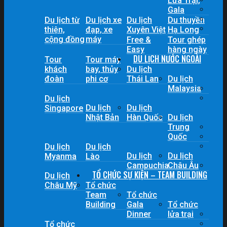
Lửa Trại,
Gala
Du lịch từ
Du lịch xe
Du lịch
Du thuyền
thiện,
đạp, xe
Xuyên Việt
Hạ Long
cộng đồng
máy
Free &
Tour ghép
Easy
hàng ngày
DU LỊCH NƯỚC NGOÀI
Tour
Tour máy
khách
bay, thủy
Du lịch
đoàn
phi cơ
Thái Lan
Du lịch
Malaysia
Du lịch
Du lịch
Du lịch
Singapore
Nhật Bản
Hàn Quốc
Du lịch
Trung
Quốc
Du lịch
Du lịch
Du lịch
Du lịch
Myanma
Lào
Campuchia
Châu Âu
TỔ CHỨC SỰ KIỆN – TEAM BUILDING
Du lịch
Châu Mỹ
Tổ chức
Team
Tổ chức
Building
Gala
Tổ chức
Dinner
lửa trại
Tổ chức