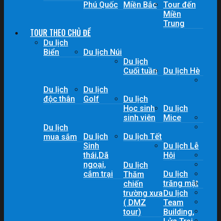
Phú Quốc
Miền Bắc
Tour đến
Miền
Trung
TOUR THEO CHỦ ĐỀ
Du lịch
Biển
Du lịch Núi
Du lịch
Cuối tuần
Du lịch Hè
Du lịch
Du lịch
độc thân
Golf
Du lịch
Học sinh
Du lịch
sinh viên
Mice
Du lịch
Du lịch
Du lịch Tết
mua sắm
Sinh
Du lịch Lễ
thái,Dã
Hội
ngoại,
Du lịch
cắm trại
Du lịch
Thăm
trăng mật
chiến
trường xưa
Du lịch
( DMZ
Team
tour)
Building,