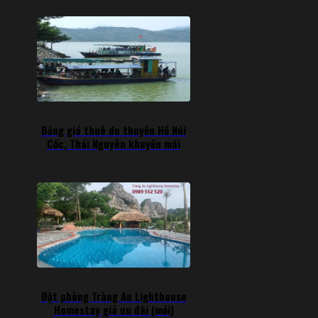
Bảng giá thuê du thuyền Hồ Núi
Cốc, Thái Nguyên khuyến mãi
Đặt phòng Tràng An Lighthouse
Homestay giá ưu đãi (mới)