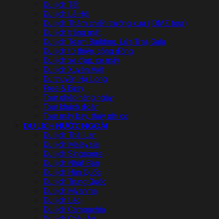
Du lịch Tết
Du lịch Lễ Hội
Du lịch Thăm chiến trường xưa ( DMZ tour)
Du lịch trăng mật
Du lịch Team Building, Lửa Trại, Gala
Du lịch từ thiện, cộng đồng
Du lịch xe đạp, xe máy
Du lịch Xuyên Việt
Du thuyền Hạ Long
Free & Easy
Tour ghép hàng ngày
Tour khách đoàn
Tour máy bay, thủy phi cơ
DU LỊCH NƯỚC NGOÀI
Du lịch Thái Lan
Du lịch Malaysia
Du lịch Singapore
Du lịch Nhật Bản
Du lịch Hàn Quốc
Du lịch Trung Quốc
Du lịch Myanma
Du lịch Lào
Du lịch Campuchia
Du lịch Châu Âu