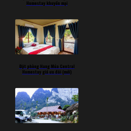
Homestay khuyến mại
Đặt phòng Hang Múa Central
Homestay giá ưu đãi (mới)