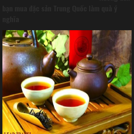
bạn mua đặc sản Trung Quốc làm quà ý
nghĩa