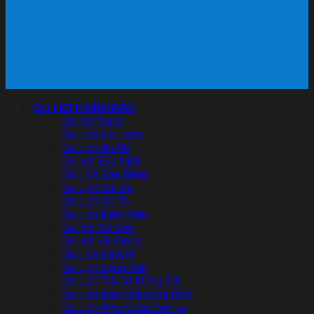
DU LỊCH MIỀN BẮC
Du lịch Sapa
Du Lịch Hạ Long
Du Lịch Ba Bể
Du lịch Bắc Ninh
Du Lịch Cao Bằng
Du Lịch Cát Bà
Du Lịch Cô Tô
Du Lịch Điện Biên
Du lịch Đồ Sơn
Du lịch Hà Giang
Du Lịch Hà Nội
Du Lịch Lạng Sơn
Du Lịch Trà Cổ Móng Cái
Du Lịch Mai Châu Hòa Bình
Du Lịch Mộc Châu Sơn La