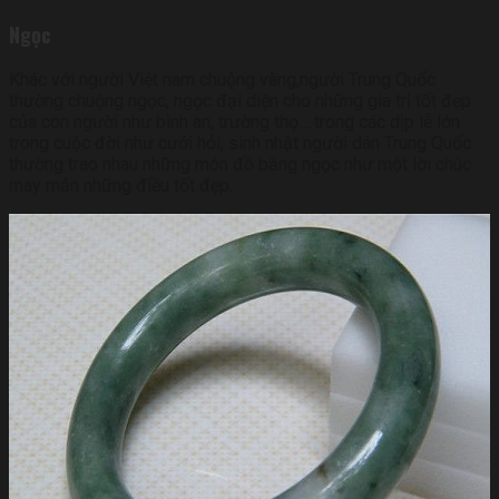
Ngọc
Khác với người Việt nam chuộng vàng,người Trung Quốc
thường chuộng ngọc, ngọc đại diện cho những gia trị tốt đẹp
của con người như bình an, trường thọ… trong các dịp lễ lớn
trong cuộc đời như cưới hỏi, sinh nhật người dân Trung Quốc
thường trao nhau những món đồ bằng ngọc như một lời chúc
may mắn những điều tốt đẹp.