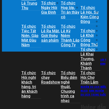
Tổ chức
Tổ chức
Lễ Trung
Ngày Hội
Họp lớp,
Tổ chức
Thu
Gia Đình
Tri ân thầy
Lễ Hội, Sự
cô
Kiện Cộng
Đồng
Tổ chức
Tổ chức
Tổ chức
Tổ chức
Tiệc Tất
Lễ Ra Mắt,
Lễ Kỷ
Lễ Khởi
Niên, Gặp
Giới thiệu
Niệm
Công
Mặt Đầu
sản phẩm
Thành Lập
Động Thổ
Năm
Công Ty
Tổ chức
Lễ Khai
Trương,
GỢI Ý
,
Khánh
KINH
Thành
Tổ chức
Tổ chức
Tổ chức
Tổ chức
Hội nghị
chạy
Biểu diễn
Hội Chợ
khách
Roadshow
nghệ
Triển Lãm
hàng, tri
thuật,
NGHIỆM DU LỊCH NƯỚC
NGOÀI
,
KINH NGHIỆM
ân khách
Chương
DU LỊCH TRUNG QuỐC
hàng
trình ca
nhạc
Hướng dẫn