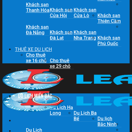
Khách sạn
Khách sạn
Khách sạn
Thanh Hóa
Cửa Hội
Cửa Lò
Khách sạn
Thiên Cầm
Khách sạn
Khách sạn
Khách sạn
Đà Nẵng
Đà Lạt
Nha Trang
Khách sạn
Phú Quốc
THUÊ XE DU LỊCH
Cho thuê
xe 16 chỗ
Cho thuê
xe 29 chỗ
DU LỊCH MIỀN BẮC
Du lịch
Sapa
Du Lịch Hạ
Long
Du Lịch Ba
Bể
Du lịch
Bắc Ninh
Du Lịch