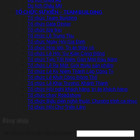
Du lịch Châu Mỹ
TỔ CHỨC SỰ KIỆN – TEAM BUILDING
Tổ chức Team Building
Tổ chức Gala Dinner
Tổ chức lửa trại
Tổ chức Lễ Trung Thu
Tổ chức Ngày Hội Gia Đình
Tổ chức Họp lớp, Tri ân thầy cô
Tổ chức Lễ Hội, Sự Kiện Cộng Đồng
Tổ chức Tiệc Tất Niên, Gặp Mặt Đầu Năm
Tổ chức Lễ Ra Mắt, Giới thiệu sản phẩm
Tổ chức Lễ Kỷ Niệm Thành Lập Công Ty
Tổ chức Lễ Khởi Công Động Thổ
Tổ chức Lễ Khai Trương, Khánh Thành
Tổ chức Hội nghị khách hàng, tri ân khách hàng
Tổ chức chạy Roadshow
Tổ chức Biểu diễn nghệ thuật, Chương trình ca nhạc
Tổ chức Hội Chợ Triển Lãm
Đăng nhập
Tên tài khoản hoặc địa chỉ email
*