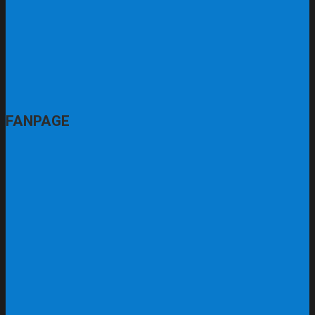
FANPAGE