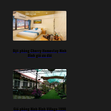
Đặt phòng Cherry Homestay Ninh
Bình giá ưu đãi
Giá phòng Ninh Bình Village 1990