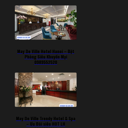
May De Ville Hotel Hanoi – Đặt
Phòng Siêu Khuyến Mại
0989552520
May De Ville Trendy Hotel & Spa
– Ưu Đãi siêu HOT LH