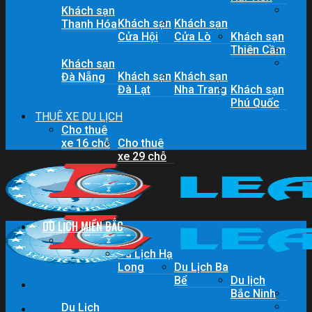
Khách sạn
Khách sạn
Khách sạn
Thanh Hóa
Cửa Hội
Cửa Lò
Khách sạn
Thiên Cầm
Khách sạn
Khách sạn
Khách sạn
Đà Nẵng
Đà Lạt
Nha Trang
Khách sạn
Phú Quốc
THUÊ XE DU LỊCH
Cho thuê
xe 16 chỗ
Cho thuê
xe 29 chỗ
DU LỊCH MIỀN BẮC
Du lịch
Sapa
Du Lịch Hạ
Long
Du Lịch Ba
Bể
Du lịch
Bắc Ninh
Du Lịch