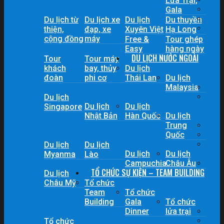
Lửa Trại,
Gala
Du lịch từ
Du lịch xe
Du lịch
Du thuyền
thiện,
đạp, xe
Xuyên Việt
Hạ Long
cộng đồng
máy
Free &
Tour ghép
Easy
hàng ngày
DU LỊCH NƯỚC NGOÀI
Tour
Tour máy
khách
bay, thủy
Du lịch
đoàn
phi cơ
Thái Lan
Du lịch
Malaysia
Du lịch
Du lịch
Du lịch
Singapore
Nhật Bản
Hàn Quốc
Du lịch
Trung
Quốc
Du lịch
Du lịch
Du lịch
Du lịch
Myanma
Lào
Campuchia
Châu Âu
TỔ CHỨC SỰ KIỆN – TEAM BUILDING
Du lịch
Châu Mỹ
Tổ chức
Team
Tổ chức
Building
Gala
Tổ chức
Dinner
lửa trại
Tổ chức