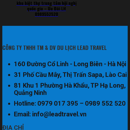
khu biệt thự trung tâm hội nghị
quốc gia – Ưu Đãi LH
0989552520
CÔNG TY TNHH TM & DV DU LỊCH LEAD TRAVEL
160 Đường Cổ Linh - Long Biên - Hà Nội
31 Phố Cầu Mây, Thị Trấn Sapa, Lào Cai
81 Khu 1 Phường Hà Khẩu, TP Hạ Long,
Quảng Ninh
Hotline: 0979 017 395 – 0989 552 520
Email: info@leadtravel.vn
ĐỊA CHỈ