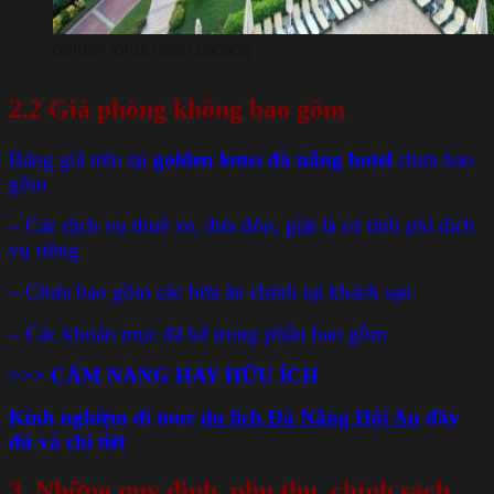
golden lotus hotel danang
2.2
Giá phòng không bao gồm
Bảng giá trên tại
golden lotus đà nẵng hotel
chưa bao
gồm
– Các dịch vụ thuê xe, đưa đón, giặt là có tính phí dịch
vụ riêng
– Chưa bao gồm các bữa ăn chính tại khách sạn
– Các khoản mục đã kể trong phần bao gồm
>>>
CẨM NANG HAY HỮU ÍCH
Kinh nghiệm đi t
our
du lịch Đà Nẵng Hội An
đầ
y
đủ và chi tiết
3.
Những quy định, phụ thu, chính sách