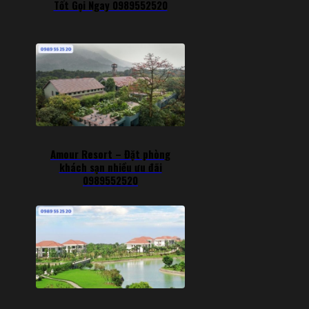
Tốt Gọi Ngay 0989552520
Amour Resort – Đặt phòng
khách sạn nhiều ưu đãi
0989552520