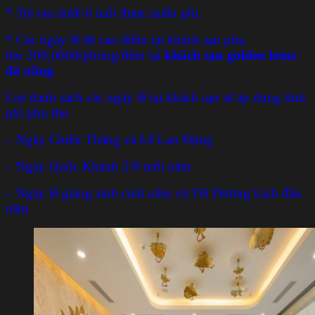
* Trẻ em dưới 6 tuổi được miễn phí.
* Các ngày lễ tết cao điểm tại khách sạn phụ
thu 200,000đ/phòng/đêm tại
khách sạn golden lotus
đà nẵng
List danh sách các ngày lễ tại khách sạn sẽ áp dụng tính
phí phụ thu
– Ngày Chiến Thắng và Lễ Lao Động
– Ngày Quốc Khánh 2/9 mỗi năm
– Ngày lễ giáng sinh cuối năm và Tết Dương Lịch đầu
năm