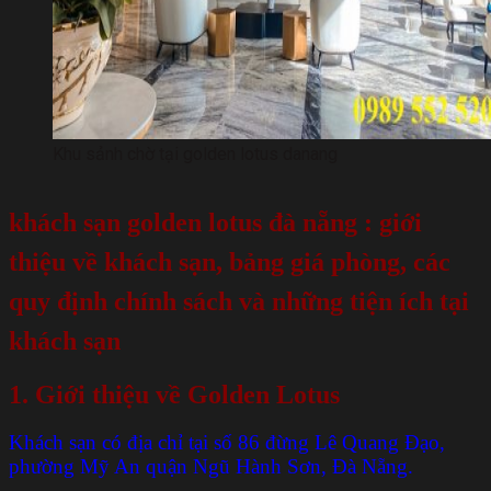
Khu sảnh chờ tại golden lotus danang
khách sạn golden lotus đà nẵng
: giới
thiệu về khách sạn, bảng giá phòng, các
quy định chính sách và những tiện ích tại
khách sạn
1.
Giới thiệu về Golden Lotus
Khách sạn có địa chỉ tại số 86 đừng Lê Quang Đạo,
phường Mỹ An quận Ngũ Hành Sơn, Đà Nẵng.