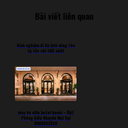
Bài viết liên quan
Kinh nghiệm đi du lịch vũng tàu
tự túc chi tiết nhất
may de ville hotel hanoi – Đặt
Phòng Siêu Khuyến Mại Gọi
0989552520