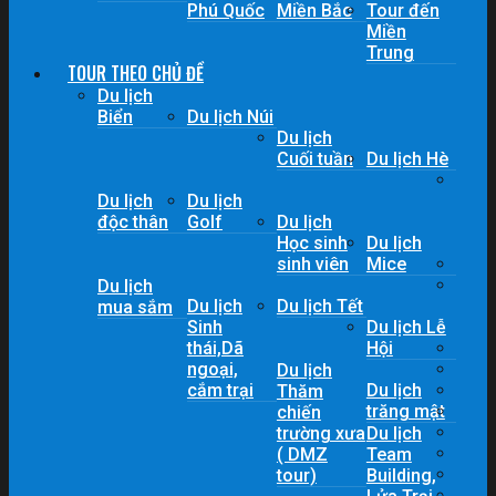
Phú Quốc
Miền Bắc
Tour đến
Miền
Trung
TOUR THEO CHỦ ĐỀ
Du lịch
Biển
Du lịch Núi
Du lịch
Cuối tuần
Du lịch Hè
Du lịch
Du lịch
độc thân
Golf
Du lịch
Học sinh
Du lịch
sinh viên
Mice
Du lịch
Du lịch
Du lịch Tết
mua sắm
Sinh
Du lịch Lễ
thái,Dã
Hội
ngoại,
Du lịch
cắm trại
Du lịch
Thăm
trăng mật
chiến
trường xưa
Du lịch
( DMZ
Team
tour)
Building,