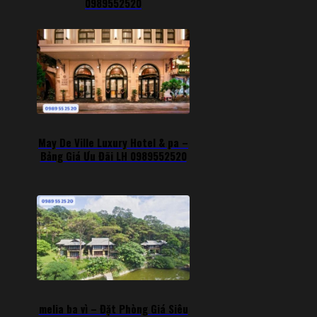
0989552520
May De Ville Luxury Hotel & pa –
Bảng Giá Ưu Đãi LH 0989552520
melia ba vì – Đặt Phòng Giá Siêu