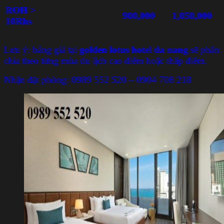
ROH >
900,000
1,050,000
10Rhs
Lưu ý: bảng giá tại
golden lotus hotel da nang
sẽ phân
chia theo từng mùa du lịch cao điểm hoặc thấp điểm.
Nhận đặt phòng: 0989 552 520 – 0904 708 218