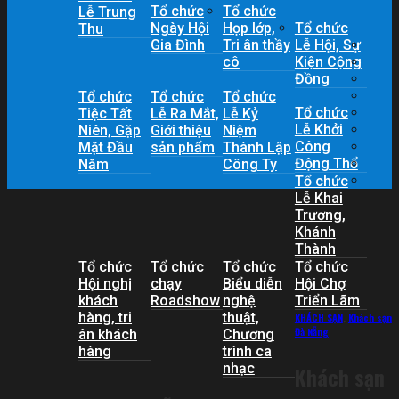
Tổ chức
Tổ chức
Lễ Trung
Ngày Hội
Họp lớp,
Tổ chức
Thu
Gia Đình
Tri ân thầy
Lễ Hội, Sự
cô
Kiện Cộng
Đồng
Tổ chức
Tổ chức
Tổ chức
Tổ chức
Tiệc Tất
Lễ Ra Mắt,
Lễ Kỷ
Lễ Khởi
Niên, Gặp
Giới thiệu
Niệm
Công
Mặt Đầu
sản phẩm
Thành Lập
Động Thổ
Năm
Công Ty
Tổ chức
Lễ Khai
Trương,
Khánh
Thành
Tổ chức
Tổ chức
Tổ chức
Tổ chức
Hội nghị
chạy
Biểu diễn
Hội Chợ
khách
Roadshow
nghệ
Triển Lãm
hàng, tri
thuật,
KHÁCH SẠN
,
Khách sạn
Đà Nẵng
ân khách
Chương
hàng
trình ca
nhạc
Khách sạn