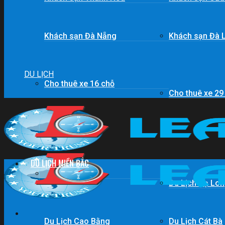
Khách sạn Đà Nẵng
Khách sạn Đà 
DU LỊCH
Cho thuê xe 16 chỗ
Cho thuê xe 29
DU LỊCH MIỀN BẮC
Du lịch Sapa
Du Lịch Hạ Lo
Du Lịch Cao Bằng
Du Lịch Cát Bà