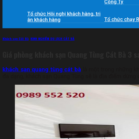
Công Ty
Tổ chức Hội nghị khách hàng, tri
Tổ chức chạy
ân khách hàng
Khách sạn Cát Bà
,
KINH NGHIỆM DU LỊCH CÁT BÀ
Giá phòng khách sạn Quang Tùng Cát Bà 3 s
khách sạn quang tùng cát bà
là một trong những khá
đa dạng, khách sạn Quang Tùng sẽ là địa điểm dừng c