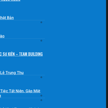
Nhật Bản
Lào
C SỰ KIỆN – TEAM BUILDING
 Lễ Trung Thu
Tiệc Tất Niên, Gặp Mặt
m