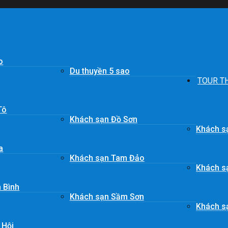
o
Du thuyền 5 sao
TOUR T
Tô
Khách sạn Đồ Sơn
Khách s
a
Khách sạn Tam Đảo
Khách s
 Bình
Khách sạn Sầm Sơn
Khách sạ
 Hội