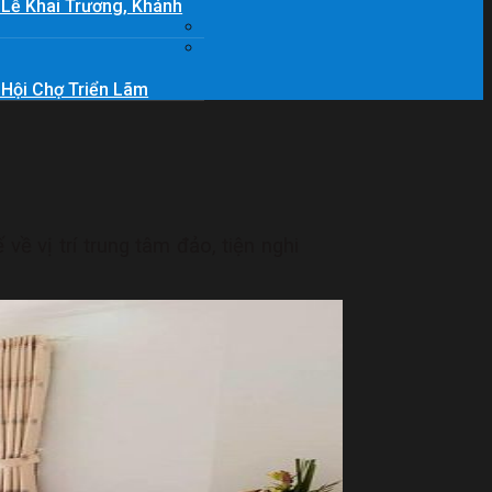
 Lễ Khai Trương, Khánh
 Hội Chợ Triển Lãm
ề vị trí trung tâm đảo, tiện nghi