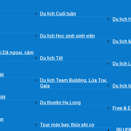
Du lịch Cuối tuần
Du lịch 
Du lịch Học sinh sinh viên
Du lịch 
ái,Dã ngoại, cắm
Du lịch Tết
Du lịch 
ật
Du lịch Team Building, Lửa Trại,
Gala
Du lịch 
iệt
Du thuyền Hạ Long
Free & 
àn
Tour máy bay, thủy phi cơ
DU LỊC