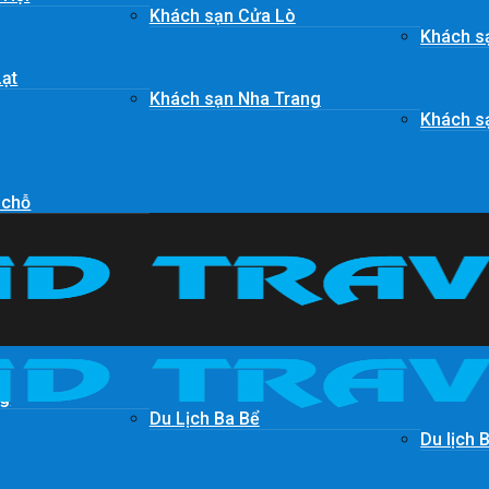
Khách sạn Cửa Lò
Khách s
Lạt
Khách sạn Nha Trang
Khách s
 chỗ
ng
Du Lịch Ba Bể
Du lịch 