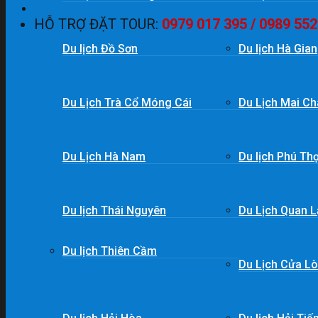
HỖ TRỢ ĐẶT TOUR:
0979 017 395 / 0989 552
Du lịch Đồ Sơn
Du lịch Hà Gia
Du Lịch Trà Cổ Móng Cái
Du Lịch Mai Ch
Du Lịch Hà Nam
Du lịch Phú Th
Du lịch Thái Nguyên
Du Lịch Quan 
Du lịch Thiên Cầm
Du Lịch Cửa L