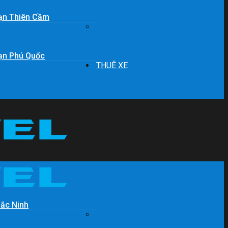
ạn Thiên Cầm
ạn Phú Quốc
THUÊ XE
Bắc Ninh