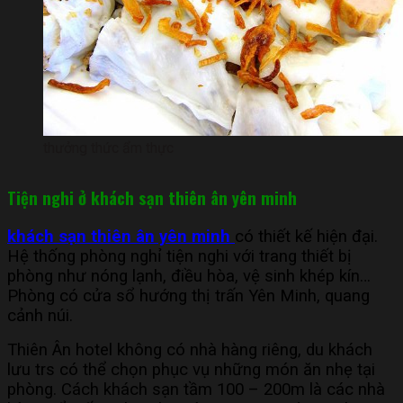
thưởng thức ẩm thực
Tiện nghi ở khách sạn thiên ân yên minh
khách sạn thiên ân yên minh
có thiết kế hiện đại.
Hệ thống phòng nghỉ tiện nghi với trang thiết bị
phòng như nóng lạnh, điều hòa, vệ sinh khép kín…
Phòng có cửa sổ hướng thị trấn Yên Minh, quang
cảnh núi.
Thiên Ân hotel không có nhà hàng riêng, du khách
lưu trs có thể chọn phục vụ những món ăn nhẹ tại
phòng. Cách khách sạn tầm 100 – 200m là các nhà