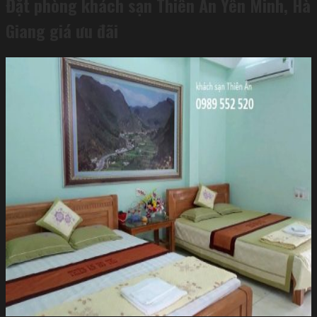
Đặt phòng khách sạn Thiên Ân Yên Minh, Hà
Giang giá ưu đãi