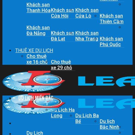
Khách sạn
Khách sạn
Khách sạn
Thanh Hóa
Cửa Hội
Cửa Lò
Khách sạn
Thiên Cầm
Khách sạn
Khách sạn
Khách sạn
Đà Nẵng
Đà Lạt
Nha Trang
Khách sạn
Phú Quốc
THUÊ XE DU LỊCH
Cho thuê
xe 16 chỗ
Cho thuê
xe 29 chỗ
DU LỊCH MIỀN BẮC
Du lịch
Sapa
Du Lịch Hạ
Long
Du Lịch Ba
Bể
Du lịch
Bắc Ninh
Du Lịch