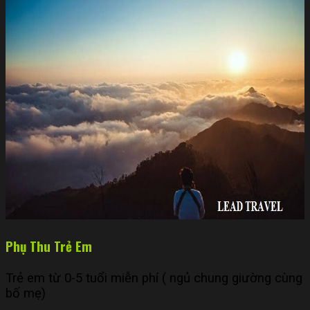
Phụ Thu Trẻ Em
Trẻ em từ 0-5 tuổi miễn phí ( ngủ chung giường cùng
bố mẹ)