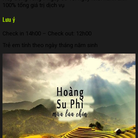
100% tổng giá trị dịch vụ
Lưu ý
Check in 14h00 – Check out: 12h00
Trẻ em tính theo ngày tháng năm sinh