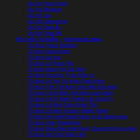
Du lịch Trung Quốc
Du lịch Myanma
Du lịch Lào
Du lịch Campuchia
Du lịch Châu Âu
Du lịch Châu Mỹ
TỔ CHỨC SỰ KIỆN – TEAM BUILDING
Tổ chức Team Building
Tổ chức Gala Dinner
Tổ chức lửa trại
Tổ chức Lễ Trung Thu
Tổ chức Ngày Hội Gia Đình
Tổ chức Họp lớp, Tri ân thầy cô
Tổ chức Lễ Hội, Sự Kiện Cộng Đồng
Tổ chức Tiệc Tất Niên, Gặp Mặt Đầu Năm
Tổ chức Lễ Ra Mắt, Giới thiệu sản phẩm
Tổ chức Lễ Kỷ Niệm Thành Lập Công Ty
Tổ chức Lễ Khởi Công Động Thổ
Tổ chức Lễ Khai Trương, Khánh Thành
Tổ chức Hội nghị khách hàng, tri ân khách hàng
Tổ chức chạy Roadshow
Tổ chức Biểu diễn nghệ thuật, Chương trình ca nhạc
Tổ chức Hội Chợ Triển Lãm