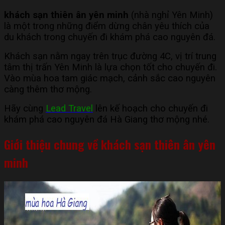
khách sạn thiên ân yên minh
(nhà nghỉ Yên Minh)
là một trong những điểm dừng chân yêu thích của
du khách trong chuyến đi khám phá cao nguyên đá.
Khách sạn nằm ngay trên trục đường 4C, vị trí trung
tâm thị trấn Yên Minh là lựa chọn tốt cho chuyến đi.
Vào mùa hoa tam giác mạch, cảnh sắc cao nguyên
càng thêm thơ mộng.
Hãy cùng
Lead Travel
lên kế hoạch cho chuyến đi
khám phá cao nguyên đá Hà Giang thơ mộng nhé.
Giới thiệu chung về khách sạn thiên ân yên
minh