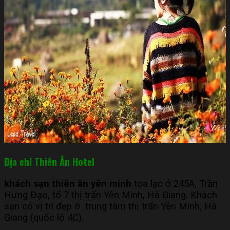
Địa chỉ Thiên Ân Hotel
khách sạn thiên ân yên minh
tọa lạc ở 245A, Trần
Hưng Đạo, tổ 7 thị trấn Yên Minh, Hà Giang. Khách
sạn có vị trí đẹp ở trung tâm thị trấn Yên Minh, Hà
Giang (quốc lộ 4C).