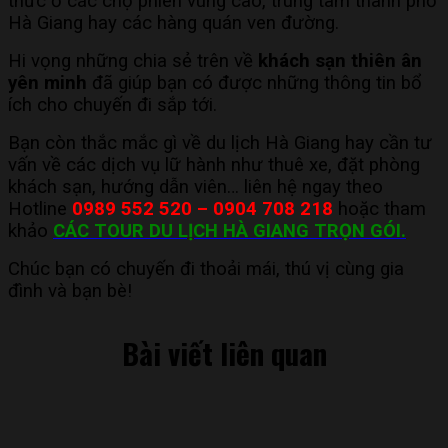
thức ở các chợ phiên vùng cao, trung tâm thành phố
Hà Giang hay các hàng quán ven đường.
Hi vọng những chia sẻ trên về
khách sạn thiên ân
yên minh
đã giúp bạn có được những thông tin bổ
ích cho chuyến đi sắp tới.
Bạn còn thắc mắc gì về du lịch Hà Giang hay cần tư
vấn về các dịch vụ lữ hành như thuê xe, đặt phòng
khách sạn, hướng dẫn viên… liên hệ ngay theo
Hotline
0989 552 520 – 0904 708 218
hoặc tham
khảo
CÁC TOUR DU LỊCH HÀ GIANG TRỌN GÓI.
Chúc bạn có chuyến đi thoải mái, thú vị cùng gia
đình và bạn bè!
Bài viết liên quan