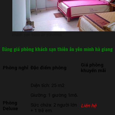
khách sạn thiên ân yên minh
Bảng giá phòng khách sạn thiên ân yên minh hà giang
Giá phòng
Phòng nghỉ
Đặc điểm phòng
khuyến mãi
Diện tích: 25 m2
Giường: 1 giường 1m6.
Phòng
Sức chứa: 2 người lớn
Liên hệ
Deluxe
+ 1 trẻ em.