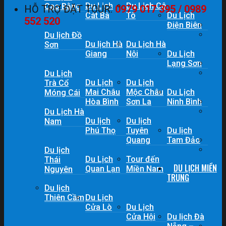
Du Lịch
Du Lịch Cô
Cao Bằng
HỖ TRỢ ĐẶT TOUR:
0979 017 395 / 0989
Cát Bà
Tô
Du Lịch
552 520
Điện Biên
Du lịch Đồ
Du lịch Hà
Du Lịch Hà
Sơn
Giang
Nội
Du Lịch
Lạng Sơn
Du Lịch
Du Lịch
Du Lịch
Trà Cổ
Mai Châu
Mộc Châu
Du Lịch
Móng Cái
Hòa Bình
Sơn La
Ninh Bình
Du Lịch Hà
Du lịch
Du lịch
Nam
Phú Thọ
Tuyên
Du lịch
Quang
Tam Đảo
Du lịch
Du Lịch
Tour đến
Thái
DU LỊCH MIỀN
Quan Lạn
Miền Nam
Nguyên
TRUNG
Du lịch
Thiên Cầm
Du Lịch
Cửa Lò
Du Lịch
Cửa Hội
Du lịch Đà