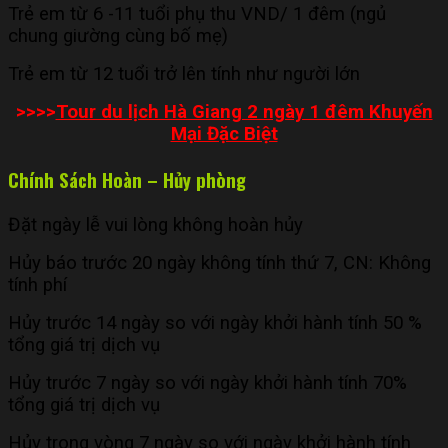
Trẻ em từ 6 -11 tuổi phụ thu VND/ 1 đêm (ngủ
chung giường cùng bố mẹ)
Trẻ em từ 12 tuổi trở lên tính như người lớn
>>>>
Tour du lịch Hà Giang 2 ngày 1 đêm Khuyến
Mại Đặc Biệt
Chính Sách Hoàn – Hủy phòng
Đặt ngày lễ vui lòng không hoàn hủy
Hủy báo trước 20 ngày không tính thứ 7, CN: Không
tính phí
Hủy trước 14 ngày so với ngày khởi hành tính 50 %
tổng giá trị dịch vụ
Hủy trước 7 ngày so với ngày khởi hành tính 70%
tổng giá trị dịch vụ
Hủy trong vòng 7 ngày so với ngày khởi hành tính