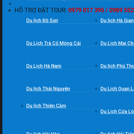
HỖ TRỢ ĐẶT TOUR:
0979 017 395 / 0989 552
Du lịch Đồ Sơn
Du lịch Hà Gia
Du Lịch Trà Cổ Móng Cái
Du Lịch Mai Ch
Du Lịch Hà Nam
Du lịch Phú Th
Du lịch Thái Nguyên
Du Lịch Quan 
Du lịch Thiên Cầm
Du Lịch Cửa L