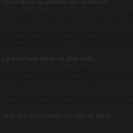
Vị trí địa lý và phương tiện di chuyển
Khu dã ngoại Trung Lương nằm tại tỉnh Bình Định, mộ
xanh tươi, khu vực này sở hữu cảnh sắc thiên nhiên đa d
Để dễ dàng di chuyển đến khu dã ngoại, du khách có thể 
chọn phổ biến nhất. Bên cạnh đó, xe khách từ các thành
dàng hơn bao giờ hết. Ngoài ra, nếu bạn yêu thích sự tự
Lịch sử hình thành và phát triển
Khu dã ngoại Trung Lương Bình Định
được hình t
phương cũng như thu hút du khách. Ban đầu, khu vực này
đã trở thành một khu du lịch sinh thái hiện đại, phục vụ n
Không chỉ chú trọng vào phát triển du lịch, khu dã ngoại
vẻ đẹp tự nhiên và góp phần nâng cao nhận thức của cộ
Mục tiêu và sứ mệnh của khu dã ngoại
Mục tiêu chính của khu dã ngoại Trung Lương Bình Định