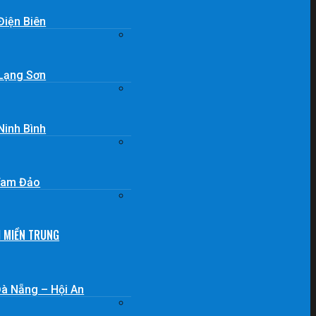
Điện Biên
 Lạng Sơn
Ninh Bình
 Tam Đảo
H MIỀN TRUNG
Đà Nẵng – Hội An