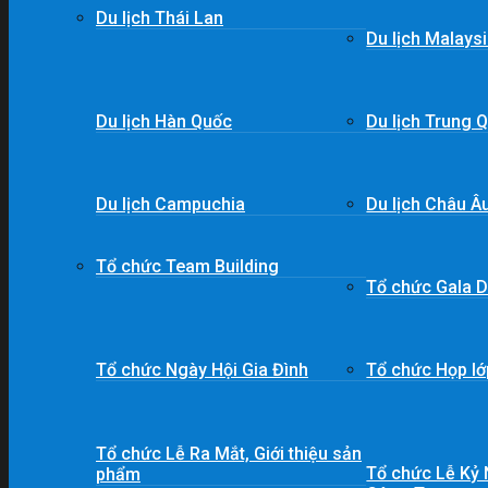
Du lịch Thái Lan
Du lịch Malays
Du lịch Hàn Quốc
Du lịch Trung 
Du lịch Campuchia
Du lịch Châu Â
Tổ chức Team Building
Tổ chức Gala D
Tổ chức Ngày Hội Gia Đình
Tổ chức Họp lớp
Tổ chức Lễ Ra Mắt, Giới thiệu sản
Tổ chức Lễ Kỷ
phẩm