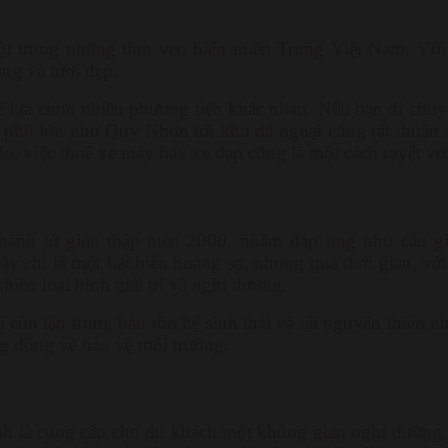
t trong những tỉnh ven biển miền Trung Việt Nam. Với
ạng và tươi đẹp.
lựa chọn nhiều phương tiện khác nhau. Nếu bạn di chuyển 
 phố lớn như Quy Nhơn tới khu dã ngoại cũng rất thuận ti
 do, việc thuê xe máy hay xe đạp cũng là một cách tuyệt v
hành từ giữa thập niên 2000, nhằm đáp ứng nhu cầu g
 chỉ là một bãi biển hoang sơ, nhưng qua thời gian, với
hiều loại hình giải trí và nghỉ dưỡng.
 còn tập trung bảo tồn hệ sinh thái và tài nguyên thiên n
ng đồng về bảo vệ môi trường.
 là cung cấp cho du khách một không gian nghỉ dưỡng th