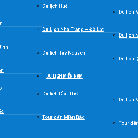
n
Du lịch Huế
Du lịch 
ơn
Du Lịch Nha Trang – Đà Lạt
Du lịch 
Bình
Du lịch Tây Nguyên
Du lịch 
ơn
DU LỊCH MIỀN NAM
o
Du lịch Cần Thơ
Du lịch
ốc
Tour đến Miền Bắc
Tour đế