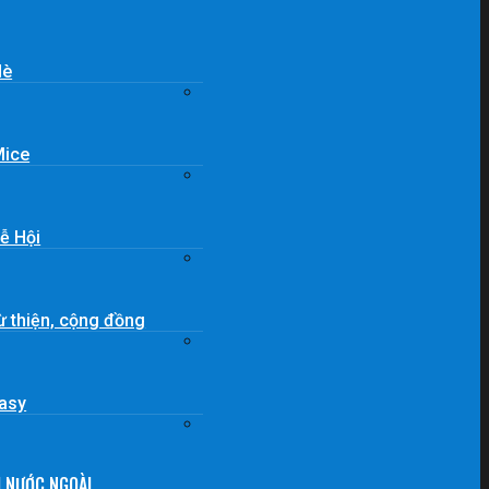
Hè
Mice
Lễ Hội
từ thiện, cộng đồng
Easy
H NƯỚC NGOÀI