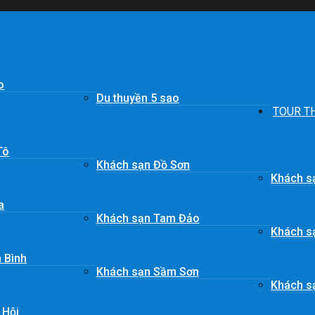
o
Du thuyền 5 sao
TOUR T
Tô
Khách sạn Đồ Sơn
Khách s
a
Khách sạn Tam Đảo
Khách s
 Bình
Khách sạn Sầm Sơn
Khách sạ
 Hội