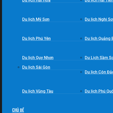
Du lịch Hải Hòa
Du lịch Hải Tiế
Du lịch Mỹ Sơn
Du lịch Nghi S
Du lịch Phú Yên
Du lịch Quảng 
Du lịch Quy Nhơn
Du Lịch Sầm S
Du lịch Sài Gòn
Du lịch Côn Đả
Du lịch Vũng Tàu
Du lịch Phú Qu
CHỦ ĐỀ