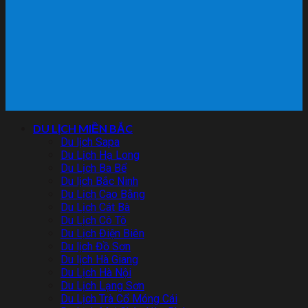
DU LỊCH MIỀN BẮC
Du lịch Sapa
Du Lịch Hạ Long
Du Lịch Ba Bể
Du lịch Bắc Ninh
Du Lịch Cao Bằng
Du Lịch Cát Bà
Du Lịch Cô Tô
Du Lịch Điện Biên
Du lịch Đồ Sơn
Du lịch Hà Giang
Du Lịch Hà Nội
Du Lịch Lạng Sơn
Du Lịch Trà Cổ Móng Cái