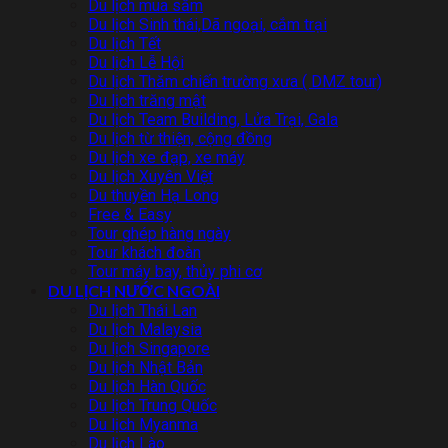
Du lịch mua sắm
Du lịch Sinh thái,Dã ngoại, cắm trại
Du lịch Tết
Du lịch Lễ Hội
Du lịch Thăm chiến trường xưa ( DMZ tour)
Du lịch trăng mật
Du lịch Team Building, Lửa Trại, Gala
Du lịch từ thiện, cộng đồng
Du lịch xe đạp, xe máy
Du lịch Xuyên Việt
Du thuyền Hạ Long
Free & Easy
Tour ghép hàng ngày
Tour khách đoàn
Tour máy bay, thủy phi cơ
DU LỊCH NƯỚC NGOÀI
Du lịch Thái Lan
Du lịch Malaysia
Du lịch Singapore
Du lịch Nhật Bản
Du lịch Hàn Quốc
Du lịch Trung Quốc
Du lịch Myanma
Du lịch Lào