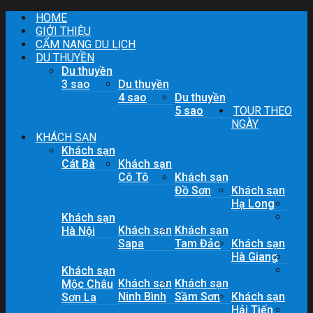
Skip
HOME
to
GIỚI THIỆU
content
CẨM NANG DU LỊCH
DU THUYỀN
Du thuyền
3 sao
Du thuyền
4 sao
Du thuyền
5 sao
TOUR THEO
NGÀY
KHÁCH SẠN
Khách sạn
Cát Bà
Khách sạn
Cô Tô
Khách sạn
Đồ Sơn
Khách sạn
Hạ Long
Khách sạn
Khách sạn
Khách sạn
Hà Nội
Sapa
Tam Đảo
Khách sạn
Hà Giang
Khách sạn
Khách sạn
Khách sạn
Mộc Châu
Ninh Bình
Sầm Sơn
Khách sạn
Sơn La
Hải Tiến