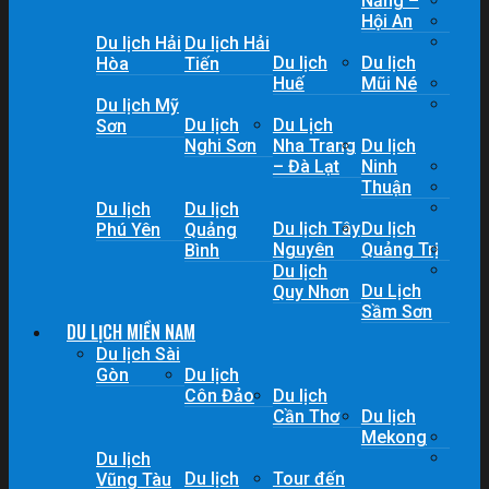
Nẵng –
Hội An
Du lịch Hải
Du lịch Hải
Du lịch
Du lịch
Hòa
Tiến
Huế
Mũi Né
Du lịch Mỹ
Du lịch
Du Lịch
Sơn
Nghi Sơn
Nha Trang
Du lịch
– Đà Lạt
Ninh
Thuận
Du lịch
Du lịch
Du lịch Tây
Du lịch
Phú Yên
Quảng
Nguyên
Quảng Trị
Bình
Du lịch
Du Lịch
Quy Nhơn
Sầm Sơn
DU LỊCH MIỀN NAM
Du lịch Sài
Gòn
Du lịch
Côn Đảo
Du lịch
Cần Thơ
Du lịch
Mekong
Du lịch
Du lịch
Tour đến
Vũng Tàu