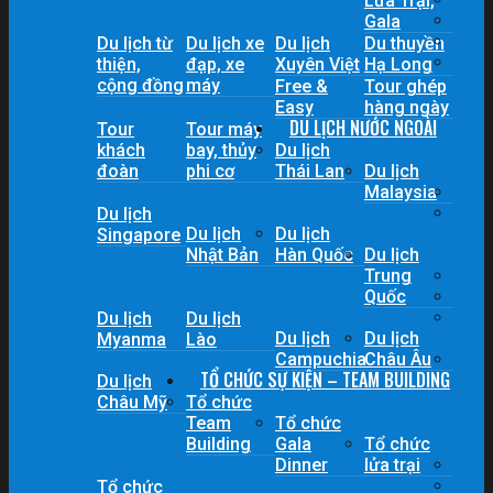
Lửa Trại,
Gala
Du lịch từ
Du lịch xe
Du lịch
Du thuyền
thiện,
đạp, xe
Xuyên Việt
Hạ Long
cộng đồng
máy
Free &
Tour ghép
Easy
hàng ngày
DU LỊCH NƯỚC NGOÀI
Tour
Tour máy
khách
bay, thủy
Du lịch
đoàn
phi cơ
Thái Lan
Du lịch
Malaysia
Du lịch
Du lịch
Du lịch
Singapore
Nhật Bản
Hàn Quốc
Du lịch
Trung
Quốc
Du lịch
Du lịch
Du lịch
Du lịch
Myanma
Lào
Campuchia
Châu Âu
TỔ CHỨC SỰ KIỆN – TEAM BUILDING
Du lịch
Châu Mỹ
Tổ chức
Team
Tổ chức
Building
Gala
Tổ chức
Dinner
lửa trại
Tổ chức