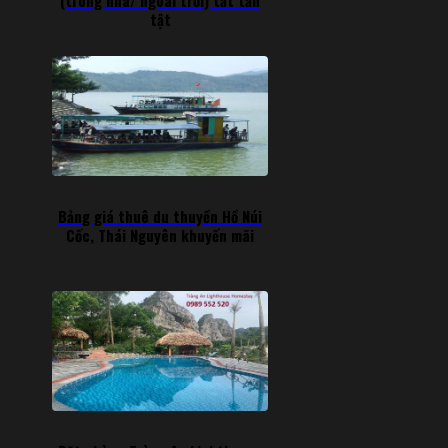
(trong nhà/ ngoài trời) tất tần
tật
Bảng giá thuê du thuyền Hồ Núi
Cốc, Thái Nguyên khuyến mãi