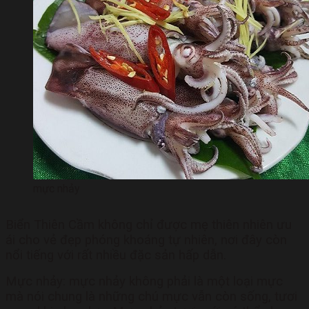
mực nhảy
Biển Thiên Cầm không chỉ được mẹ thiên nhiên ưu
ái cho vẻ đẹp phóng khoáng tự nhiên, nơi đây còn
nổi tiếng với rất nhiều đặc sản hấp dẫn.
Mực nhảy: mực nhảy không phải là một loại mực
mà nói chung là những chú mực vẫn còn sống, tươi