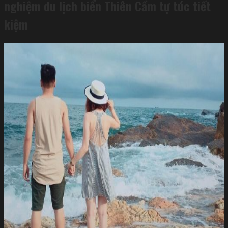
nghiệm du lịch biển Thiên Cầm tự túc tiết
kiệm