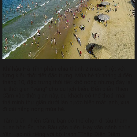
Khí hậu Hà Tĩnh phân chia thành 2 mùa rõ rệt với
từng kiểu thời tiết đặc trưng. Mùa hè từ tháng 4 đến
tháng 10, đặc trưng thời tiết khô nóng nhưng đây lại
là thời gian “vàng” cho du lịch biển. Đến biển Thiên
Cầm vào thời gian này, du khách có thể thoải mái
thả mình thư giãn dưới làn nước biển mát lạnh, xua
đi cái nắng nóng mùa hè.
Tắm biển Thiên Cầm, bạn có thể chọn đi tàu tham
quan hòn Én, hòn Bàu gần biển. Hay vãn cảnh chùa
Yên Lạc nổi tiếng với bộ tranh “Thập Điện Diêm