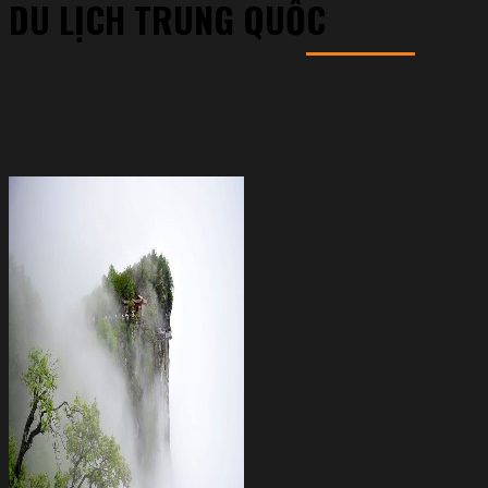
DU LỊCH TRUNG QUỐC