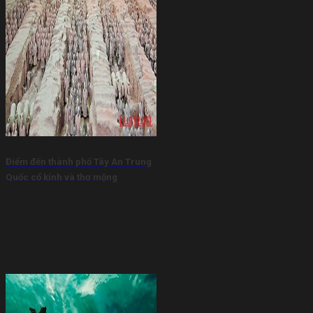
Điểm đến thành phố Tây An Trung
Quốc cổ kính và thơ mộng