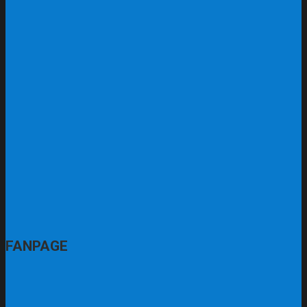
FANPAGE