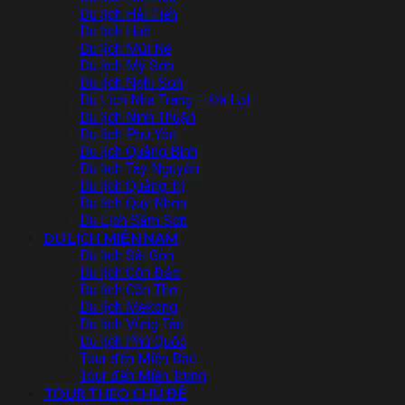
Du lịch Hải Tiến
Du lịch Huế
Du lịch Mũi Né
Du lịch Mỹ Sơn
Du lịch Nghi Sơn
Du Lịch Nha Trang – Đà Lạt
Du lịch Ninh Thuận
Du lịch Phú Yên
Du lịch Quảng Bình
Du lịch Tây Nguyên
Du lịch Quảng Trị
Du lịch Quy Nhơn
Du Lịch Sầm Sơn
DU LỊCH MIỀN NAM
Du lịch Sài Gòn
Du lịch Côn Đảo
Du lịch Cần Thơ
Du lịch Mekong
Du lịch Vũng Tàu
Du lịch Phú Quốc
Tour đến Miền Bắc
Tour đến Miền Trung
TOUR THEO CHỦ ĐỀ