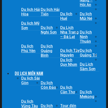
Nẵng –
Hội An
Du lịch Hải
Du lịch Hải
Du lịch
Du lịch
Hòa
Tiến
Huế
Mũi Né
Du lịch Mỹ
Du lịch
Du Lịch
Sơn
Nghi Sơn
Nha Trang
Du lịch
– Đà Lạt
Ninh
Thuận
Du lịch
Du lịch
Du lịch Tây
Du lịch
Phú Yên
Quảng
Nguyên
Quảng Trị
Bình
Du lịch
Du Lịch
Quy Nhơn
Sầm Sơn
DU LỊCH MIỀN NAM
Du lịch Sài
Gòn
Du lịch
Côn Đảo
Du lịch
Cần Thơ
Du lịch
Mekong
Du lịch
Du lịch
Tour đến
Vũng Tàu