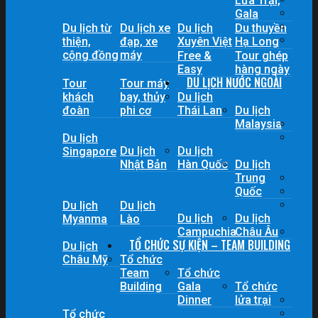
Lửa Trại,
Gala
Du lịch từ
Du lịch xe
Du lịch
Du thuyền
thiện,
đạp, xe
Xuyên Việt
Hạ Long
cộng đồng
máy
Free &
Tour ghép
Easy
hàng ngày
DU LỊCH NƯỚC NGOÀI
Tour
Tour máy
khách
bay, thủy
Du lịch
đoàn
phi cơ
Thái Lan
Du lịch
Malaysia
Du lịch
Du lịch
Du lịch
Singapore
Nhật Bản
Hàn Quốc
Du lịch
Trung
Quốc
Du lịch
Du lịch
Du lịch
Du lịch
Myanma
Lào
Campuchia
Châu Âu
TỔ CHỨC SỰ KIỆN – TEAM BUILDING
Du lịch
Châu Mỹ
Tổ chức
Team
Tổ chức
Building
Gala
Tổ chức
Dinner
lửa trại
Tổ chức