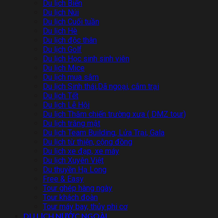
Du lịch Biển
Du lịch Núi
Du lịch Cuối tuần
Du lịch Hè
Du lịch độc thân
Du lịch Golf
Du lịch Học sinh sinh viên
Du lịch Mice
Du lịch mua sắm
Du lịch Sinh thái,Dã ngoại, cắm trại
Du lịch Tết
Du lịch Lễ Hội
Du lịch Thăm chiến trường xưa ( DMZ tour)
Du lịch trăng mật
Du lịch Team Building, Lửa Trại, Gala
Du lịch từ thiện, cộng đồng
Du lịch xe đạp, xe máy
Du lịch Xuyên Việt
Du thuyền Hạ Long
Free & Easy
Tour ghép hàng ngày
Tour khách đoàn
Tour máy bay, thủy phi cơ
DU LỊCH NƯỚC NGOÀI