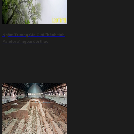
Ngắm Trương Gia Giới “hành tinh
Pandora” ngoài đời thực