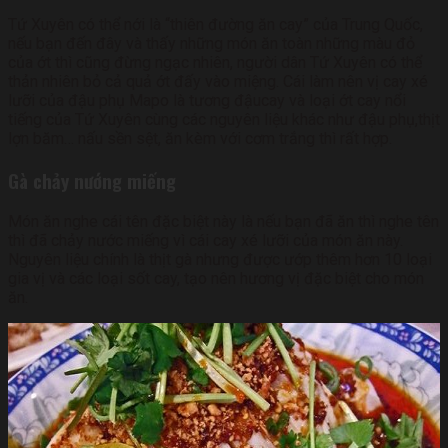
Tứ Xuyên có thể nới là “thiên đường ăn cay” của Trung Quốc,
nếu bạn đến đây và thấy những món ăn toàn những màu đỏ
của ớt thì cũng đừng ngạc nhiên, người dân Tứ Xuyên có thể
thản nhiên bỏ cả quả ớt đấy vào miệng. Cái làm nên vị cay xé
lưỡi của đậu phụ Mapo là tương đậucay và loại ớt cay nổi
tiếng của Tứ Xuyên cùng các nguyên liệu khác như đậu phụ,thịt
lợn băm… nấu sền sệt, ăn kèm với cơm trắng thì rất hợp.
Gà chảy nướng miếng
Món ăn nghe cái tên đặc biệt này là nếu bạn đã ăn thì nghe tên
thì đã chảy nước miếng vì cái cay xé lưỡi của món ăn này.
Nguyên liệu chính là thịt gà nhưng được ướp thêm hơn 10 loại
gia vị và các loại sốt cay, tạo nên hương vị đặc biệt cho món
ăn.