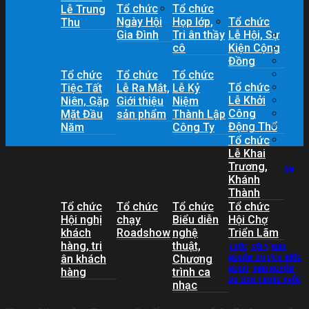
Tổ chức
Tổ chức
Lễ Trung
Ngày Hội
Họp lớp,
Tổ chức
Thu
Gia Đình
Tri ân thầy
Lễ Hội, Sự
cô
Kiện Cộng
Đồng
Tổ chức
Tổ chức
Tổ chức
Tổ chức
Tiệc Tất
Lễ Ra Mắt,
Lễ Kỷ
Lễ Khởi
Niên, Gặp
Giới thiệu
Niệm
Công
Mặt Đầu
sản phẩm
Thành Lập
Động Thổ
Năm
Công Ty
Tổ chức
Lễ Khai
Trương,
ẨM
Khánh
Thành
Tổ chức
Tổ chức
Tổ chức
Tổ chức
Hội nghị
chạy
Biểu diễn
Hội Chợ
khách
Roadshow
nghệ
Triển Lãm
hàng, tri
thuật,
THỰC
,
GỢI Ý
,
KINH
NGHIỆM DU LỊCH NƯỚC
ân khách
Chương
NGOÀI
,
KINH NGHIỆM
hàng
trình ca
DU LỊCH TRUNG QuỐC
nhạc