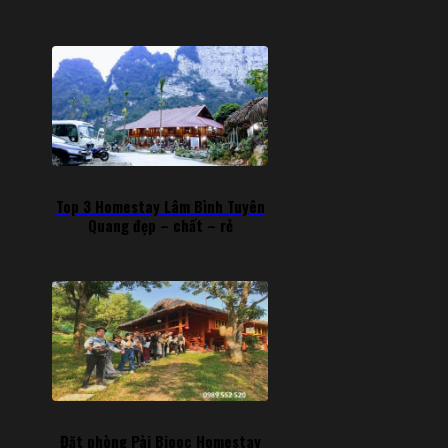
Top 3 Homestay Lâm Bình Tuyên
Quang đẹp – chất – rẻ
Đặt phòng Pài Bjooc Homestay