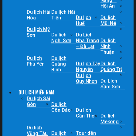
Nẵng –
Hội An
Du lịch Hải
Du lịch Hải
Du lịch
Du lịch
Hòa
Tiến
Huế
Mũi Né
Du lịch Mỹ
Du lịch
Du Lịch
Sơn
Nghi Sơn
Nha Trang
Du lịch
– Đà Lạt
Ninh
Thuận
Du lịch
Du lịch
Du lịch Tây
Du lịch
Phú Yên
Quảng
Nguyên
Quảng Trị
Bình
Du lịch
Du Lịch
Quy Nhơn
Sầm Sơn
DU LỊCH MIỀN NAM
Du lịch Sài
Gòn
Du lịch
Côn Đảo
Du lịch
Cần Thơ
Du lịch
Mekong
Du lịch
Du lịch
Tour đến
Vũng Tàu