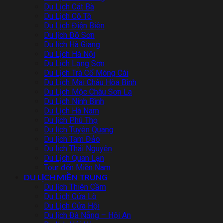
Du Lịch Cát Bà
Du Lịch Cô Tô
Du Lịch Điện Biên
Du lịch Đồ Sơn
Du lịch Hà Giang
Du Lịch Hà Nội
Du Lịch Lạng Sơn
Du Lịch Trà Cổ Móng Cái
Du Lịch Mai Châu Hòa Bình
Du Lịch Mộc Châu Sơn La
Du Lịch Ninh Bình
Du Lịch Hà Nam
Du lịch Phú Thọ
Du lịch Tuyên Quang
Du lịch Tam Đảo
Du lịch Thái Nguyên
Du Lịch Quan Lạn
Tour đến Miền Nam
DU LỊCH MIỀN TRUNG
Du lịch Thiên Cầm
Du Lịch Cửa Lò
Du Lịch Cửa Hội
Du lịch Đà Nẵng – Hội An