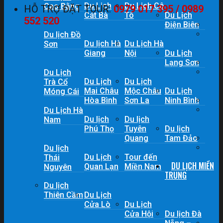
Du Lịch
Du Lịch Cô
Cao Bằng
HỖ TRỢ ĐẶT TOUR:
0979 017 395 / 0989
Cát Bà
Tô
Du Lịch
552 520
Điện Biên
Du lịch Đồ
Du lịch Hà
Du Lịch Hà
Sơn
Giang
Nội
Du Lịch
Lạng Sơn
Du Lịch
Du Lịch
Du Lịch
Trà Cổ
Mai Châu
Mộc Châu
Du Lịch
Móng Cái
Hòa Bình
Sơn La
Ninh Bình
Du Lịch Hà
Du lịch
Du lịch
Nam
Phú Thọ
Tuyên
Du lịch
Quang
Tam Đảo
Du lịch
Du Lịch
Tour đến
Thái
DU LỊCH MIỀN
Quan Lạn
Miền Nam
Nguyên
TRUNG
Du lịch
Thiên Cầm
Du Lịch
Cửa Lò
Du Lịch
Cửa Hội
Du lịch Đà