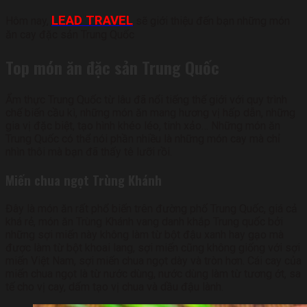
LEAD TRAVEL
Hôm nay,
sẽ giới thiệu đến bạn những món
ăn cay đặc sản Trung Quốc
Top món ăn đặc sản Trung Quốc
Ẩm thực Trung Quốc từ lâu đã nổi tiếng thế giới với quy trình
chế biến cầu kì, những món ăn mang hương vị hấp dẫn, những
gia vị đặc biệt, tạo hình khéo léo, tinh xảo… Những món ăn
Trung Quốc có thể nói phần nhiều là những món cay mà chỉ
nhìn thôi mà bạn đã thấy tê lưỡi rồi.
Miến chua ngọt Trùng Khánh
Đây là món ăn rất phổ biến trên đường phố Trung Quốc, giá cả
khá rẻ, món ăn Trùng Khánh vang danh khắp Trung quốc bởi
những sợi miến này không làm từ bột đậu xanh hay gạo mà
được làm từ bột khoai lang, sợi miến cũng không giống với sợi
miến Việt Nam, sợi miến chua ngọt dày và tròn hơn. Cái cay của
miến chua ngọt là từ nước dùng, nước dùng làm từ tương ớt, sa
tế cho vị cay, dấm tạo vị chua và dầu đậu lành.