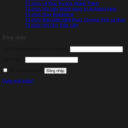
Tổ chức Lễ Khai Trương, Khánh Thành
Tổ chức Hội nghị khách hàng, tri ân khách hàng
Tổ chức chạy Roadshow
Tổ chức Biểu diễn nghệ thuật, Chương trình ca nhạc
Tổ chức Hội Chợ Triển Lãm
Đăng nhập
Tên tài khoản hoặc địa chỉ email
*
Mật khẩu
*
Ghi nhớ mật khẩu
Đăng nhập
Quên mật khẩu?