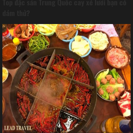
Top đặc sản Trung Quốc cay xé lưỡi bạn có
dám thử?