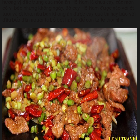
hương vị đặc trưng của món ăn Hồ Nam là chua cay, các món
có vị béo nhưng không ngấy. Bò cay Hồ Nam được xào với ớt
tươi và ớt khô, nếu bạn không ăn được cay quá thì hãy bảo với
đầu bếp đển người ta bỏ bớt hạt ớt để còn tê tê thôi nhé.