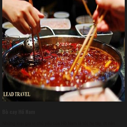
Bò cay Hồ Nam
Những loại gia vị chủ yếu của Hồ Nam là tỏi, hẹ tây, ớt nên