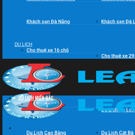
Khách sạn Đà Nẵng
Khách sạn Đà 
DU LỊCH
Cho thuê xe 16 chỗ
Cho thuê xe 29
DU LỊCH MIỀN BẮC
Du lịch Sapa
Du Lịch Hạ Lo
Du Lịch Cao Bằng
Du Lịch Cát Bà