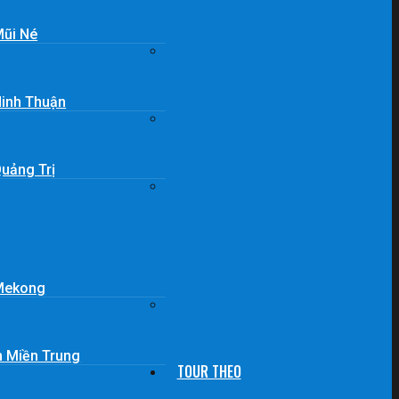
Mũi Né
Ninh Thuận
Quảng Trị
 Mekong
n Miền Trung
TOUR THEO