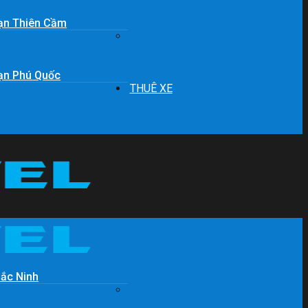
ạn Thiên Cầm
ạn Phú Quốc
THUÊ XE
Bắc Ninh