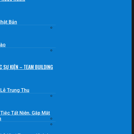
Nhật Bản
Lào
C SỰ KIỆN – TEAM BUILDING
 Lễ Trung Thu
Tiệc Tất Niên, Gặp Mặt
m