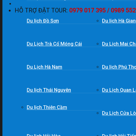
HỖ TRỢ ĐẶT TOUR:
0979 017 395 / 0989 552
Du lịch Đồ Sơn
Du lịch Hà Gia
Du Lịch Trà Cổ Móng Cái
Du Lịch Mai Ch
Du Lịch Hà Nam
Du lịch Phú Th
Du lịch Thái Nguyên
Du Lịch Quan 
Du lịch Thiên Cầm
Du Lịch Cửa L