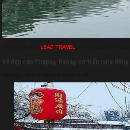
LEAD TRAVEL
Hôm nay, hãy cùng
bắt trọn vẻ đẹp của Phượn
Vẻ đẹp của Phượng Hoàng cổ trấn mùa đông
Phượng Hoàng cổ trấn mùa đông có gì?