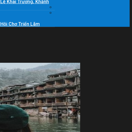
 Lễ Khai Trương, Khánh
 Hội Chợ Triển Lãm