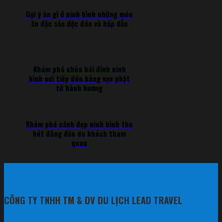
Gợi ý ăn gì ở ninh bình những món
ăn đặc sản độc đáo và hấp dẫn
Khám phá chùa bái đính ninh
bình nơi tiếp đón hàng vạn phật
tử hành hương
Khám phá cảnh đẹp ninh bình thu
hút đông đảo du khách tham
quan
CÔNG TY TNHH TM & DV DU LỊCH LEAD TRAVEL