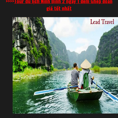
>>>>
Tour du lịch Ninh Bình 2 ngày 1 đêm Ghép đoàn
giá tốt nhất
đi đò Tam Cốc Bích Động