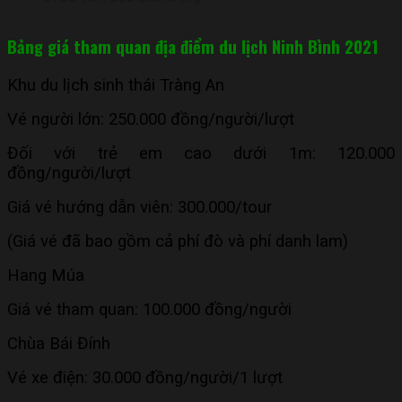
Bả
ng giá tham quan địa điểm du lịch Ninh Bình 2021
Khu du lịch sinh thái Tràng An
Vé người lớn: 250.000 đồng/người/lượt
Đối với trẻ em cao dưới 1m: 120.000
đồng/người/lượt
Giá vé hướng dẫn viên: 300.000/tour
(Giá vé đã bao gồm cả phí đò và phí danh lam)
Hang Múa
Giá vé tham quan: 100.000 đồng/người
Chùa Bái Đính
Vé xe điện: 30.000 đồng/người/1 lượt