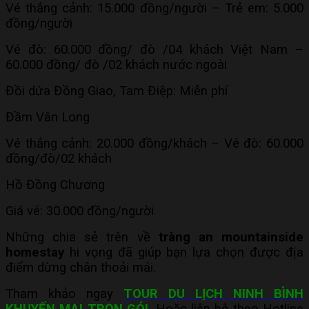
Vé thắng cảnh: 15.000 đồng/người – Trẻ em: 5.000
đồng/người
Vé đò: 60.000 đồng/ đò /04 khách Việt Nam –
60.000 đồng/ đò /02 khách nước ngoài
Đồi dứa Đồng Giao, Tam Điệp: Miễn phí
Đầm Vân Long
Vé thắng cảnh: 20.000 đồng/khách – Vé đò: 60.000
đồng/đò/02 khách
Hồ Đồng Chương
Giá vé: 30.000 đồng/người
Những chia sẻ trên về
tràng an mountainside
homestay
hi vọng đã giúp bạn lựa chọn được địa
điểm dừng chân thoải mái.
Tham khảo ngay
TOUR DU LỊCH NINH BÌNH