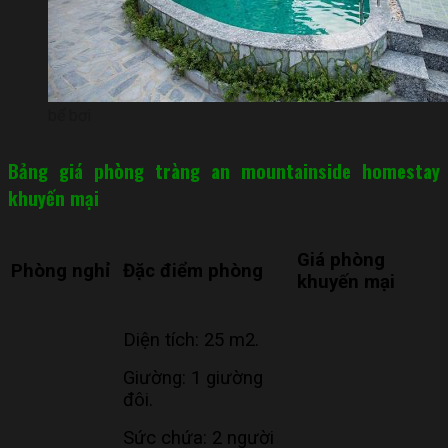
bể bơi
Bảng giá phòng tràng an mountainside homestay
khuyến mại
Giá phòng
Phòng nghỉ
Đặc điểm phòng
khuyến mại
Diện tích: 25 m2.
Giường: 1 giường
đôi.
Sức chứa: 2 người