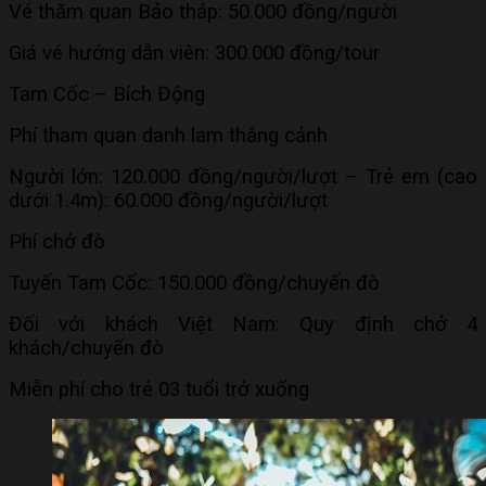
Vé thăm quan Bảo tháp: 50.000 đồng/người
Giá vé hướng dẫn viên: 300.000 đồng/tour
Tam Cốc – Bích Động
Phí tham quan danh lam thắng cảnh
Người lớn: 120.000 đồng/người/lượt – Trẻ em (cao
dưới 1.4m): 60.000 đồng/người/lượt
Phí chở đò
Tuyến Tam Cốc: 150.000 đồng/chuyến đò
Đối với khách Việt Nam: Quy định chở 4
khách/chuyến đò
Miễn phí cho trẻ 03 tuổi trở xuống