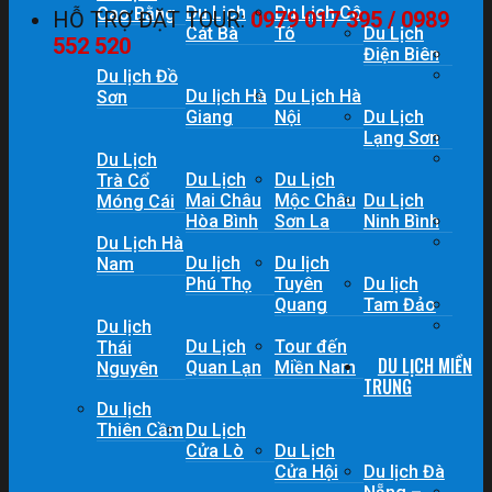
Du Lịch
Du Lịch Cô
Cao Bằng
HỖ TRỢ ĐẶT TOUR:
0979 017 395 / 0989
Cát Bà
Tô
Du Lịch
552 520
Điện Biên
Du lịch Đồ
Du lịch Hà
Du Lịch Hà
Sơn
Giang
Nội
Du Lịch
Lạng Sơn
Du Lịch
Du Lịch
Du Lịch
Trà Cổ
Mai Châu
Mộc Châu
Du Lịch
Móng Cái
Hòa Bình
Sơn La
Ninh Bình
Du Lịch Hà
Du lịch
Du lịch
Nam
Phú Thọ
Tuyên
Du lịch
Quang
Tam Đảo
Du lịch
Du Lịch
Tour đến
Thái
DU LỊCH MIỀN
Quan Lạn
Miền Nam
Nguyên
TRUNG
Du lịch
Thiên Cầm
Du Lịch
Cửa Lò
Du Lịch
Cửa Hội
Du lịch Đà