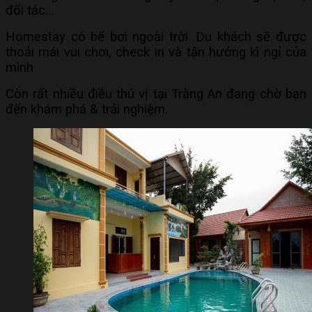
đối tác…
Homestay có bể bơi ngoài trời. Du khách sẽ được
thoải mái vui chơi, check in và tận hưởng kì ngỉ của
mình
Còn rất nhiều điều thú vị tại Tràng An đang chờ bạn
đến khám phá & trải nghiệm.