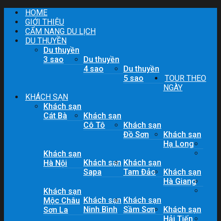
Skip
HOME
to
GIỚI THIỆU
content
CẨM NANG DU LỊCH
DU THUYỀN
Du thuyền
3 sao
Du thuyền
4 sao
Du thuyền
5 sao
TOUR THEO
NGÀY
KHÁCH SẠN
Khách sạn
Cát Bà
Khách sạn
Cô Tô
Khách sạn
Đồ Sơn
Khách sạn
Hạ Long
Khách sạn
Khách sạn
Khách sạn
Hà Nội
Sapa
Tam Đảo
Khách sạn
Hà Giang
Khách sạn
Khách sạn
Khách sạn
Mộc Châu
Ninh Bình
Sầm Sơn
Khách sạn
Sơn La
Hải Tiến