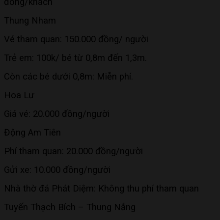
đồng/khách
Thung Nham
Vé tham quan: 150.000 đồng/ người
Trẻ em: 100k/ bé từ 0,8m đến 1,3m.
Còn các bé dưới 0,8m: Miễn phí.
Hoa Lư
Giá vé: 20.000 đồng/người
Động Am Tiên
Phí tham quan: 20.000 đồng/người
Gửi xe: 10.000 đồng/người
Nhà thờ đá Phát Diệm: Không thu phí tham quan
Tuyến Thạch Bích – Thung Nắng