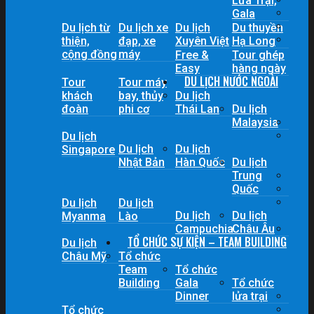
Lửa Trại,
Gala
Du lịch từ
Du lịch xe
Du lịch
Du thuyền
thiện,
đạp, xe
Xuyên Việt
Hạ Long
cộng đồng
máy
Free &
Tour ghép
Easy
hàng ngày
DU LỊCH NƯỚC NGOÀI
Tour
Tour máy
khách
bay, thủy
Du lịch
đoàn
phi cơ
Thái Lan
Du lịch
Malaysia
Du lịch
Du lịch
Du lịch
Singapore
Nhật Bản
Hàn Quốc
Du lịch
Trung
Quốc
Du lịch
Du lịch
Du lịch
Du lịch
Myanma
Lào
Campuchia
Châu Âu
TỔ CHỨC SỰ KIỆN – TEAM BUILDING
Du lịch
Châu Mỹ
Tổ chức
Team
Tổ chức
Building
Gala
Tổ chức
Dinner
lửa trại
Tổ chức