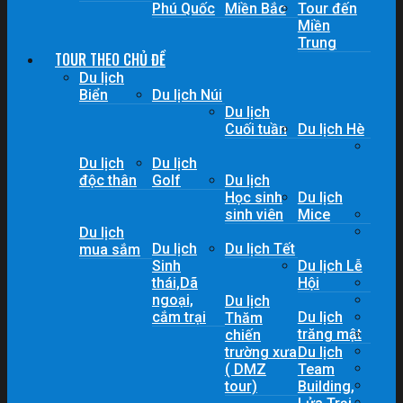
Phú Quốc
Miền Bắc
Tour đến
Miền
Trung
TOUR THEO CHỦ ĐỀ
Du lịch
Biển
Du lịch Núi
Du lịch
Cuối tuần
Du lịch Hè
Du lịch
Du lịch
độc thân
Golf
Du lịch
Học sinh
Du lịch
sinh viên
Mice
Du lịch
Du lịch
Du lịch Tết
mua sắm
Sinh
Du lịch Lễ
thái,Dã
Hội
ngoại,
Du lịch
cắm trại
Du lịch
Thăm
trăng mật
chiến
trường xưa
Du lịch
( DMZ
Team
tour)
Building,