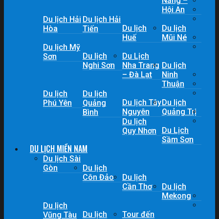
Nẵng –
Hội An
Du lịch Hải
Du lịch Hải
Du lịch
Du lịch
Hòa
Tiến
Huế
Mũi Né
Du lịch Mỹ
Du lịch
Du Lịch
Sơn
Nghi Sơn
Nha Trang
Du lịch
– Đà Lạt
Ninh
Thuận
Du lịch
Du lịch
Du lịch Tây
Du lịch
Phú Yên
Quảng
Nguyên
Quảng Trị
Bình
Du lịch
Du Lịch
Quy Nhơn
Sầm Sơn
DU LỊCH MIỀN NAM
Du lịch Sài
Gòn
Du lịch
Côn Đảo
Du lịch
Cần Thơ
Du lịch
Mekong
Du lịch
Du lịch
Tour đến
Vũng Tàu