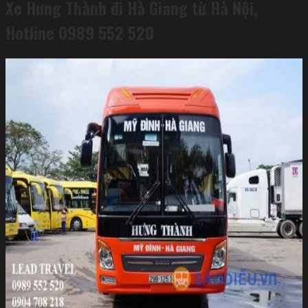
Xe Hưng Thành đi Hà Giang từ Hà Nội,
Hotline 0989 552 520