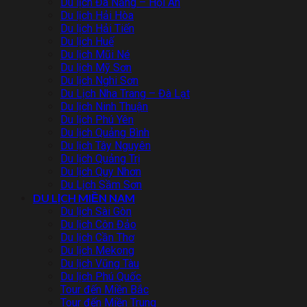
Du lịch Đà Nẵng – Hội An
Du lịch Hải Hòa
Du lịch Hải Tiến
Du lịch Huế
Du lịch Mũi Né
Du lịch Mỹ Sơn
Du lịch Nghi Sơn
Du Lịch Nha Trang – Đà Lạt
Du lịch Ninh Thuận
Du lịch Phú Yên
Du lịch Quảng Bình
Du lịch Tây Nguyên
Du lịch Quảng Trị
Du lịch Quy Nhơn
Du Lịch Sầm Sơn
DU LỊCH MIỀN NAM
Du lịch Sài Gòn
Du lịch Côn Đảo
Du lịch Cần Thơ
Du lịch Mekong
Du lịch Vũng Tàu
Du lịch Phú Quốc
Tour đến Miền Bắc
Tour đến Miền Trung