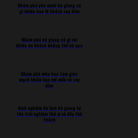
Khám phá yên minh hà giang có
gì khiến bao lữ khách say đắm
Khám phá hà giang có gì vui
khiến du khách không thể bỏ qua
Khám phá mùa hoa tam giác
mạch khiến bạn mê mẩn và say
đắm
Kinh nghiệm du lịch hà giang tự
túc trải nghiệm thú vị và đầy thử
thách