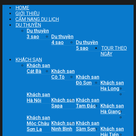
Skip
HOME
to
GIỚI THIỆU
content
CẨM NANG DU LỊCH
DU THUYỀN
Du thuyền
3 sao
Du thuyền
4 sao
Du thuyền
5 sao
TOUR THEO
NGÀY
KHÁCH SẠN
Khách sạn
Cát Bà
Khách sạn
Cô Tô
Khách sạn
Đồ Sơn
Khách sạn
Hạ Long
Khách sạn
Khách sạn
Khách sạn
Hà Nội
Sapa
Tam Đảo
Khách sạn
Hà Giang
Khách sạn
Khách sạn
Khách sạn
Mộc Châu
Ninh Bình
Sầm Sơn
Khách sạn
Sơn La
Hải Tiến