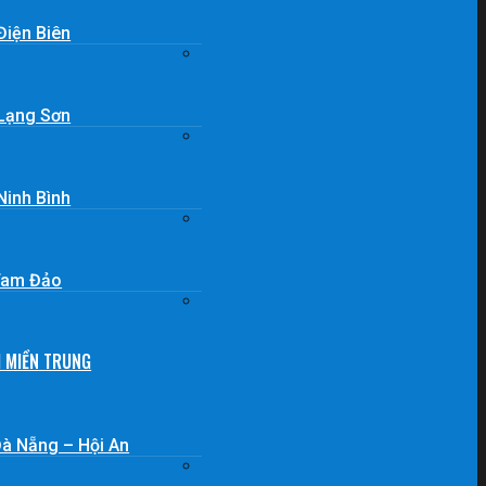
Điện Biên
 Lạng Sơn
Ninh Bình
 Tam Đảo
H MIỀN TRUNG
Đà Nẵng – Hội An