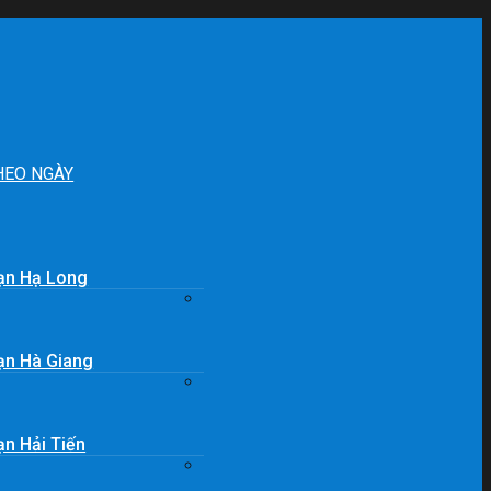
HEO NGÀY
ạn Hạ Long
ạn Hà Giang
n Hải Tiến