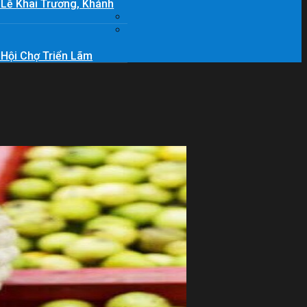
 Lễ Khai Trương, Khánh
 Hội Chợ Triển Lãm