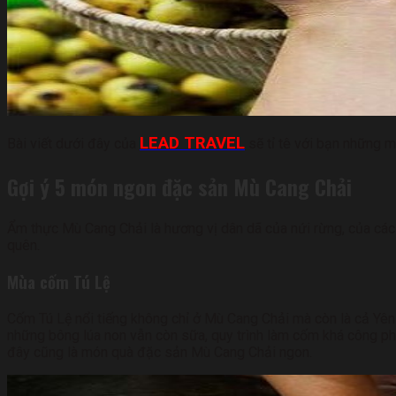
LEAD TRAVEL
Bài viết dưới đây của
sẽ tỉ tê với bạn những
Gợi ý 5 món ngon đặc sản Mù Cang Chải
Ẩm thực Mù Cang Chải là hương vị dân dã của nứi rừng, của các 
quên.
Mùa cốm Tú Lệ
Cốm Tú Lệ nổi tiếng không chỉ ở Mù Cang Chải mà còn là cả Yên 
những bông lúa non vẫn còn sữa, quy trình làm cốm khá công phu
đây cũng là món quà đặc sản Mù Cang Chải ngon.