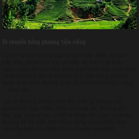
Di chuyển bằng phương tiện riêng
Cách Hà Nội không quá lại có nhiều điểm du lịch
hấp dẫn, thích hợp cho chuyến du lịch cuối tuần
ngắn ngày, du lịch Hòa Bình, bạn thoải mái chọn cho
mình phương tiện di chuyển phù hợp bằng xe máy
hoặc ô tô theo đường quốc lộ 6 hoặc cao tốc Láng
– Hòa Lạc.
Lưu ý: đường ở Hòa Bình đa phần là đường núi
quanh co, hẹp, nhiều khúc cua tay áo, đường dốc,
hay gặp sương mù… nhất là đoạn dốc Cun và đoạn
đường từ thị trấn Mai Châu sang Mộc Châu. Bạn
cần đặc biệt cẩn thận khi di chuyển qua đây.