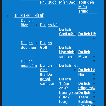
Phú Quốc
Miền Bắc
Tour đến
Miền
Trung
TOUR THEO CHỦ ĐỀ
Du lịch
Biển
Du lịch Núi
Du lịch
Cuối tuần
Du lịch Hè
Du lịch
Du lịch
độc thân
Golf
Du lịch
Học sinh
Du lịch
sinh viên
Mice
Du lịch
Du lịch
Du lịch Tết
mua sắm
Sinh
Du lịch Lễ
thái,Dã
Hội
ngoại,
Du lịch
cắm trại
Du lịch
Thăm
trăng mật
chiến
trường xưa
Du lịch
( DMZ
Team
tour)
Building,