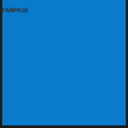
FANPAGE