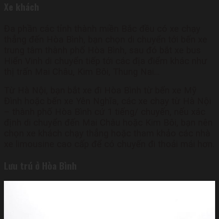
Xe khách
Đa phần các tỉnh thành miền Bắc đều có xe chạy
thẳng đến Hòa Bình, bạn chọn di chuyển tới bến xe
trung tâm thành phố Hòa Bình, sau đó bắt xe bus
Hiển Vinh di chuyển tiếp tới các địa điểm khác như
thị trấn Mai Châu, Kim Bôi, Thung Nai…
Từ Hà Nội, bạn bắt xe đi Hòa Bình từ bến xe Mỹ
Đình hoặc bến xe Yên Nghĩa, các xe chạy từ Hà Nội
– thành phố Hòa Bình cứ 1 tiếng/ chuyến, nếu xác
định di chuyển đến Mai Châu hoặc Kim Bôi, bạn nên
chọn xe khách chạy thẳng hoặc tham khảo các nhà
xe limousine cao cấp để có chuyến đi thoải mái hơn.
Lưu trú ở Hòa Bình