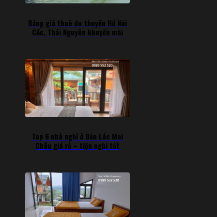
Bảng giá thuê du thuyền Hồ Núi
Cốc, Thái Nguyên khuyến mãi
Top 6 nhà nghỉ ở Bản Lác Mai
Châu giá rẻ – tiện nghi tốt