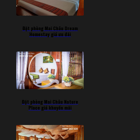
Đặt phòng Mai Châu Dream
Homestay giá ưu đãi
Đặt phòng Mai Châu Nature
Place giá khuyến mãi