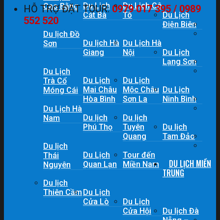
Du Lịch
Du Lịch Cô
Cao Bằng
HỖ TRỢ ĐẶT TOUR:
0979 017 395 / 0989
Cát Bà
Tô
Du Lịch
552 520
Điện Biên
Du lịch Đồ
Du lịch Hà
Du Lịch Hà
Sơn
Giang
Nội
Du Lịch
Lạng Sơn
Du Lịch
Du Lịch
Du Lịch
Trà Cổ
Mai Châu
Mộc Châu
Du Lịch
Móng Cái
Hòa Bình
Sơn La
Ninh Bình
Du Lịch Hà
Du lịch
Du lịch
Nam
Phú Thọ
Tuyên
Du lịch
Quang
Tam Đảo
Du lịch
Du Lịch
Tour đến
Thái
DU LỊCH MIỀN
Quan Lạn
Miền Nam
Nguyên
TRUNG
Du lịch
Thiên Cầm
Du Lịch
Cửa Lò
Du Lịch
Cửa Hội
Du lịch Đà