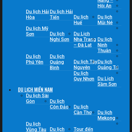
Nẵng –
Hội An
Du lịch Hải
Du lịch Hải
Du lịch
Du lịch
Hòa
Tiến
Huế
Mũi Né
Du lịch Mỹ
Du lịch
Du Lịch
Sơn
Nghi Sơn
Nha Trang
Du lịch
– Đà Lạt
Ninh
Thuận
Du lịch
Du lịch
Du lịch Tây
Du lịch
Phú Yên
Quảng
Nguyên
Quảng Trị
Bình
Du lịch
Du Lịch
Quy Nhơn
Sầm Sơn
DU LỊCH MIỀN NAM
Du lịch Sài
Gòn
Du lịch
Côn Đảo
Du lịch
Cần Thơ
Du lịch
Mekong
Du lịch
Du lịch
Tour đến
Vũng Tàu