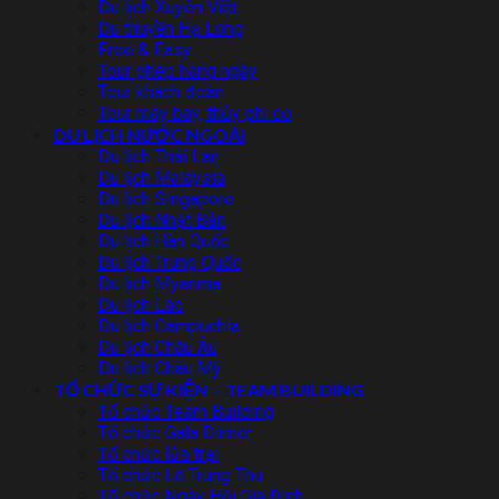
Du lịch Xuyên Việt
Du thuyền Hạ Long
Free & Easy
Tour ghép hàng ngày
Tour khách đoàn
Tour máy bay, thủy phi cơ
DU LỊCH NƯỚC NGOÀI
Du lịch Thái Lan
Du lịch Malaysia
Du lịch Singapore
Du lịch Nhật Bản
Du lịch Hàn Quốc
Du lịch Trung Quốc
Du lịch Myanma
Du lịch Lào
Du lịch Campuchia
Du lịch Châu Âu
Du lịch Châu Mỹ
TỔ CHỨC SỰ KIỆN – TEAM BUILDING
Tổ chức Team Building
Tổ chức Gala Dinner
Tổ chức lửa trại
Tổ chức Lễ Trung Thu
Tổ chức Ngày Hội Gia Đình