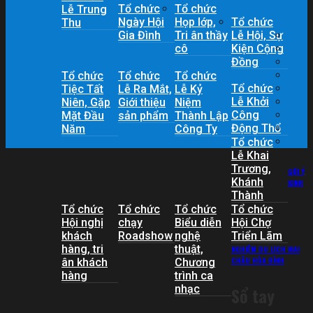
Tổ chức
Tổ chức
Lễ Trung
Ngày Hội
Họp lớp,
Tổ chức
Thu
Gia Đình
Tri ân thầy
Lễ Hội, Sự
cô
Kiện Cộng
Đồng
Tổ chức
Tổ chức
Tổ chức
Tổ chức
Tiệc Tất
Lễ Ra Mắt,
Lễ Kỷ
Lễ Khởi
Niên, Gặp
Giới thiệu
Niệm
Công
Mặt Đầu
sản phẩm
Thành Lập
Động Thổ
Năm
Công Ty
Tổ chức
Lễ Khai
Trương,
GỢI Ý
,
Khánh
KINH
Thành
Tổ chức
Tổ chức
Tổ chức
Tổ chức
Hội nghị
chạy
Biểu diễn
Hội Chợ
khách
Roadshow
nghệ
Triển Lãm
hàng, tri
thuật,
NGHIỆM DU LỊCH MAI
CHÂU HÒA BÌNH
ân khách
Chương
hàng
trình ca
nhạc
Sổ tay