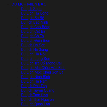
DU LỊCH MIỀN BẮC
Du lịch Sapa
Du Lịch Hạ Long
Du Lịch Ba Bể
Du lịch Bắc Ninh
Du Lịch Cao Bằng
Du Lịch Cát Bà
Du Lịch Cô Tô
Du Lịch Điện Biên
Du lịch Đồ Sơn
Du lịch Hà Giang
Du Lịch Hà Nội
Du Lịch Lạng Sơn
Du Lịch Trà Cổ Móng Cái
Du Lịch Mai Châu Hòa Bình
Du Lịch Mộc Châu Sơn La
Du Lịch Ninh Bình
Du Lịch Hà Nam
Du lịch Phú Thọ
Du lịch Tuyên Quang
Du lịch Tam Đảo
Du lịch Thái Nguyên
Du Lịch Quan Lạn