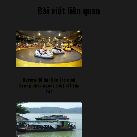
Bài viết liên quan
Review Hồ Núi Cốc trò chơi
(trong nhà/ ngoài trời) tất tần
tật