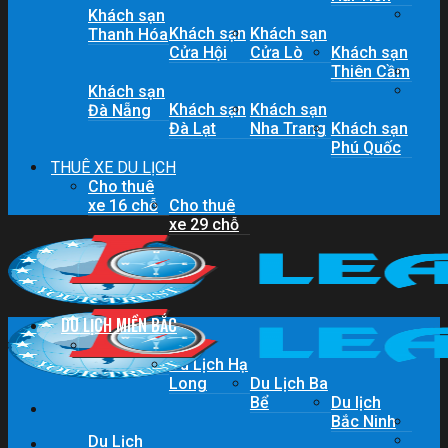
Khách sạn
Khách sạn
Khách sạn
Thanh Hóa
Cửa Hội
Cửa Lò
Khách sạn
Thiên Cầm
Khách sạn
Khách sạn
Khách sạn
Đà Nẵng
Đà Lạt
Nha Trang
Khách sạn
Phú Quốc
THUÊ XE DU LỊCH
Cho thuê
xe 16 chỗ
Cho thuê
xe 29 chỗ
DU LỊCH MIỀN BẮC
Du lịch
Sapa
Du Lịch Hạ
Long
Du Lịch Ba
Bể
Du lịch
Bắc Ninh
Du Lịch