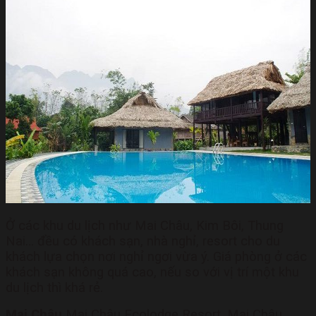
Ở các khu du lịch như Mai Châu, Kim Bôi, Thung
Nai… đều có khách sạn, nhà nghỉ, resort cho du
khách lựa chọn nơi nghỉ ngơi vừa ý. Giá phòng ở các
khách sạn không quá cao, nếu so với vị trí một khu
du lịch thì khá rẻ.
Mai Châu
Mai Châu Ecolodge Resort, Mai Châu