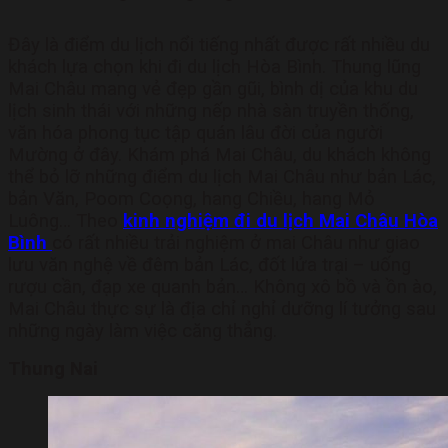
Đây là điểm du lịch nổi tiếng nhất được rất nhiều du
khách lựa chọn khi đi du lịch Hòa Bình. Thung lũng
Mai Châu mang vẻ đẹp gần gũi, bình dị của khu du
lịch sinh thái với những nếp nhà sàn truyền thống,
văn hóa phong tục tập quán lâu đời của người
Mường ở đây. Khám phá Mai Châu, du khách không
thể bỏ lỡ những điểm du lịch Mai Châu như bản Lác,
bản Văn, Poom Coọng, hang Chiều, hang Mỏ
Luông… Theo
kinh nghiệm đi du lịch Mai Châu Hòa
Bình
có rất nhiều trải nghiệm ở mai Châu như giao
lưu văn nghệ về đêm bản Lác, đốt lửa trại – uống
rượu cần, đạp xe quanh bản… Không xô bồ và ồn ào,
Mai Châu thực sự là địa chỉ nghỉ dưỡng lí tưởng sau
những ngày làm việc căng thẳng.
Thung Nai