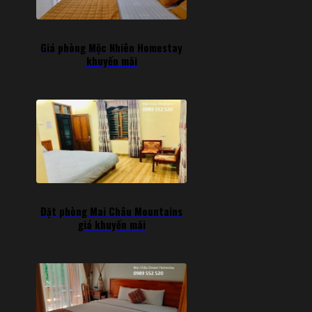
Giá phòng Mộc Nhiên Homestay
khuyến mãi
Đặt phòng Mai Châu Mountains
giá khuyến mãi