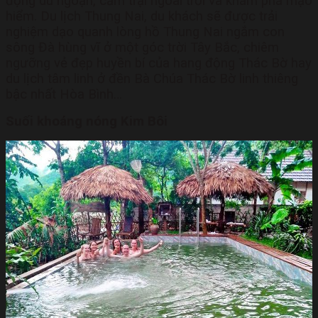
động du ngoạn, cắm trại ngoài trời và khám phá mạo
hiểm. Du lịch Thung Nai, du khách sẽ được trải
nghiệm dạo quanh lòng hồ Thung Nai ngắm con
sông Đà hùng vĩ ở một góc trời Tây Bắc, chiêm
ngưỡng vẻ đẹp huyền bí của hang động Thác Bờ hay
du lịch tâm linh ở đền Bà Chúa Thác Bờ linh thiêng
bậc nhất Hòa Bình…
Suối khoáng nóng Kim Bôi