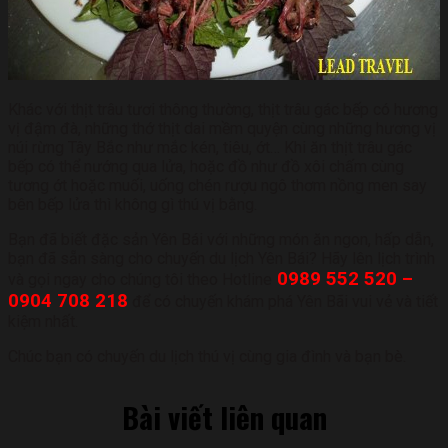
Khác với thịt trâu tươi thông thường, thịt trâu gác bếp có hương
vị đậm đà, những thớ thịt dai mềm quyện cùng những hương vị
núi rừng Tây Bắc như mắc kén, tiêu, ớt… Khi ăn thịt trâu gác
bếp có thể nướng qua lửa, hoặc đồ như đồ xôi chấm cùng
tương ớt hoặc muối, uống chén rượu ngô thơm nồng men say
bên bếp lửa thì không gì thú vị bằng.
Bạn đã biết đặc sản Yên Bái với những món ăn ngon, hấp dẫn,
bạn đã sẵn sàng cho chuyến du lịch Yên Bái? Hãy lên lịch trình
0989 552 520 –
và gọi ngay cho chúng tôi theo Hotline
0904 708 218
để có chuyến khám phá Yên Bãi vui vẻ và tiết
kiệm nhất.
Chúc bạn có chuyến du lịch thú vị cùng gia đình và bạn bè.
Bài viết liên quan