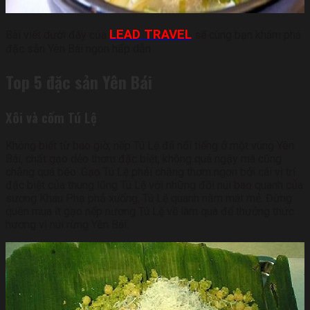
LEAD TRAVEL
Bài viết dưới đây của
sẽ cùng bạn khám phá
đặc sản Yên Bái ngon hấp dẫn
Top 5 đặc sản Yên Bái
Xôi và cốm Tú Lệ
Không biết từ bao giờ, nếp Tú Lệ đã nổi tiếng ở một vùng Yên
Bái, chất gạo dẻo thơm đặc biệt, không quá ngậy mà cũng
chẳng quá béo. Gạo Tú Lệ phải chăng thơm ngon bởi cái vị trí
đặc biệt của thung lũng Tú Lệ với những đồi núi bao quanh của
sương Khau Phạ phả xuống, Tú Lệ quanh năm mát mẻ. Đừng
quên mua ít gạo nếp nương Tú Lệ về làm quà để thưởng thức
hương vị núi rừng Yên Bái.