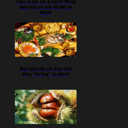
Sapa có đặc sản gì ngon? Những
món ngon xứ lạnh mê mệt du
khách
Món ngon đặc sản Sapa mùa
đông “ấm lòng” du khách