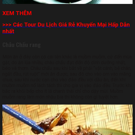
XEM THÊM
>>> Các Tour Du Lịch Giá Rẻ Khuyến Mại Hấp Dẫn
nhất
Châu Chấu rang
Món ăn ở đây còn có cái tên khác là muồm muỗm, cứ đến mùa
gặt, do ăn lúa nhiều, châu chấu đạt đến độ dinh dưỡng nhất,
béo và thơm. Châu chấu sau khi bắt về phải “vặt cánh, bẻ chân,
ngắt đầu, rút ruột” mới ăn được, sau đó cho vào om vào măng
chua, sau khi nước cạn cho vào đảo đều với dầu ăn, đến khi
muồm muỗm nổ lách tách thì cho gia vị vào đảo đều. Trước khi
bắc ra khỏi bếp cho ít lá chanh thái chỉ cho dậy mùi. Muồm
muỗm rang làm món nhậu bia thì không còn gì tuyệt hơn.