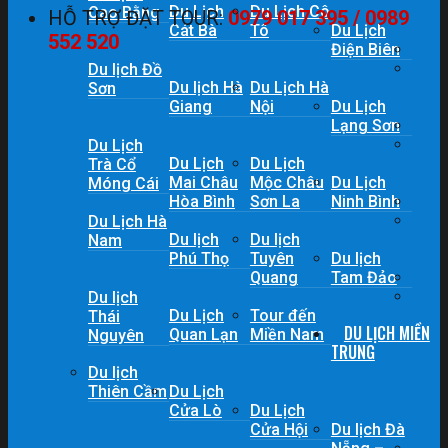
Du Lịch
Du Lịch Cô
Cao Bằng
HỖ TRỢ ĐẶT TOUR:
0979 017 395 / 0989
Cát Bà
Tô
Du Lịch
552 520
Điện Biên
Du lịch Đồ
Du lịch Hà
Du Lịch Hà
Sơn
Giang
Nội
Du Lịch
Lạng Sơn
Du Lịch
Du Lịch
Du Lịch
Trà Cổ
Mai Châu
Mộc Châu
Du Lịch
Móng Cái
Hòa Bình
Sơn La
Ninh Bình
Du Lịch Hà
Du lịch
Du lịch
Nam
Phú Thọ
Tuyên
Du lịch
Quang
Tam Đảo
Du lịch
Du Lịch
Tour đến
Thái
DU LỊCH MIỀN
Quan Lạn
Miền Nam
Nguyên
TRUNG
Du lịch
Thiên Cầm
Du Lịch
Cửa Lò
Du Lịch
Cửa Hội
Du lịch Đà