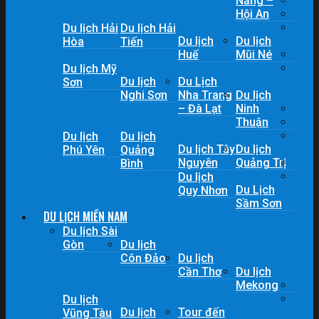
Nẵng –
Hội An
Du lịch Hải
Du lịch Hải
Du lịch
Du lịch
Hòa
Tiến
Huế
Mũi Né
Du lịch Mỹ
Du lịch
Du Lịch
Sơn
Nghi Sơn
Nha Trang
Du lịch
– Đà Lạt
Ninh
Thuận
Du lịch
Du lịch
Du lịch Tây
Du lịch
Phú Yên
Quảng
Nguyên
Quảng Trị
Bình
Du lịch
Du Lịch
Quy Nhơn
Sầm Sơn
DU LỊCH MIỀN NAM
Du lịch Sài
Gòn
Du lịch
Côn Đảo
Du lịch
Cần Thơ
Du lịch
Mekong
Du lịch
Du lịch
Tour đến
Vũng Tàu