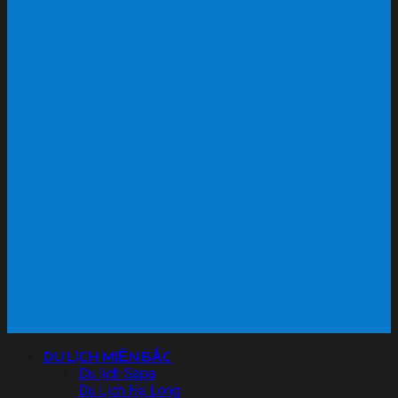
DU LỊCH MIỀN BẮC
Du lịch Sapa
Du Lịch Hạ Long