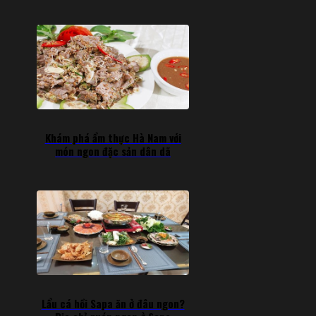
Khám phá ẩm thực Hà Nam với
món ngon đặc sản dân dã
Lẩu cá hồi Sapa ăn ở đâu ngon?